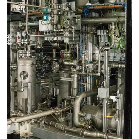
Economía
Salidas
IA
MEGA
Experiencia
Endeavor
Mundial