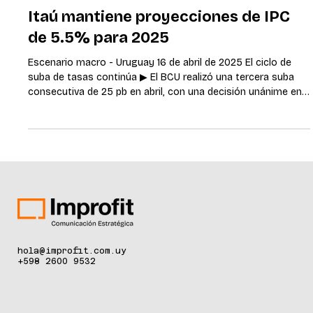
2 may 2025
6 min de lectura
Itaú mantiene proyecciones de IPC
de 5.5% para 2025
Escenario macro - Uruguay 16 de abril de 2025 El ciclo de
suba de tasas continúa ▶ El BCU realizó una tercera suba
consecutiva de 25 pb en abril, con una decisión unánime en
el marco de la nueva composición del Comité de Política
Monetaria. Esperamos que el BCU suba la tasa en otros 25
pb hasta un nivel terminal de 9,50% en mayo. Sin embargo,
no podemos descartar una pausa en el ciclo debido al
aumento de la incertidumbre política mundial. ▶ Nuestra
previsión de inflación
hola@improfit.com.uy
+598 2600 9532