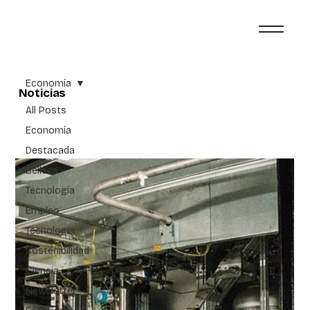
Economía
Noticias
All Posts
Economía
Destacada
Belleza
Tecnología
Empleo
Tecnología
Sostenibilidad
Ciencia
Newsletter