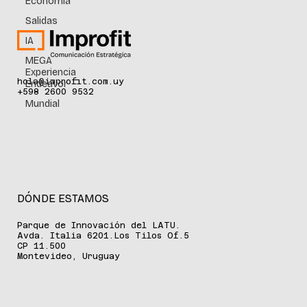
Economía
Salidas
IA
MEGA
Experiencia
hola@improfit.com.uy
Endeavor
+598 2600 9532
Mundial
DÓNDE ESTAMOS
Parque de Innovación del LATU.
Avda. Italia 6201.Los Tilos Of.5
CP 11.500
Montevideo, Uruguay