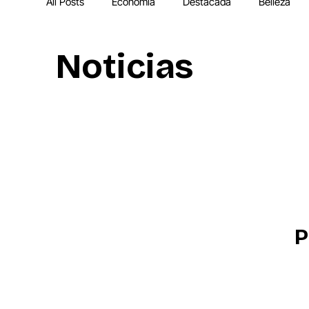
All Posts
Economía
Destacada
Belleza
Noticias
IA
MEGA Experiencia Endeavor
Mundial
P