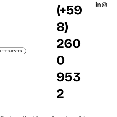
(+59
8)
260
S FRECUENTES
0
953
2