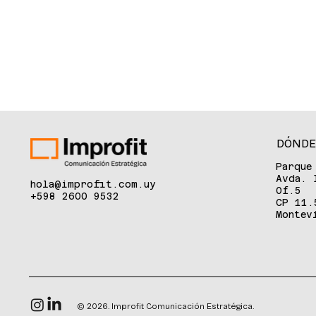
DÓNDE
Parque
Avda. 
hola@improfit.com.uy
Of.5
+598 2600 9532
CP 11.
Montev
© 2026. Improfit Comunicación Estratégica.