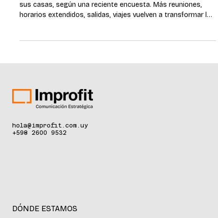
Casi 8 de cada 10 uruguayos piensa ver los partidos desde
sus casas, según una reciente encuesta. Más reuniones,
horarios extendidos, salidas, viajes vuelven a transformar las
rutinas de las casas y la forma de vivir la seguridad y la
tranquilidad cotidiana a través de la tecnología. Montevideo,
junio de 2026. — El Mundial modifica rutinas, horarios y
hábitos de consumo. La tecnología aplicada a la seguridad
comienza a ocupar un rol cada vez más integrado a la
experiencia cot
hola@improfit.com.uy
+598 2600 9532