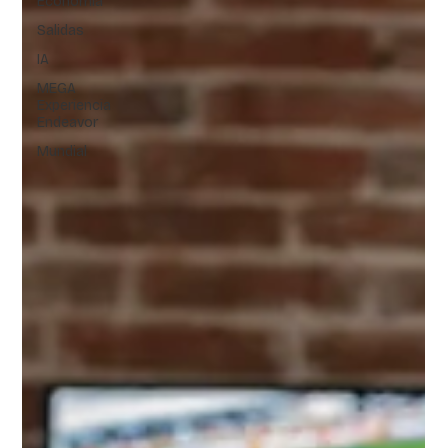
Economía
Salidas
IA
MEGA
Experiencia
Endeavor
Mundial