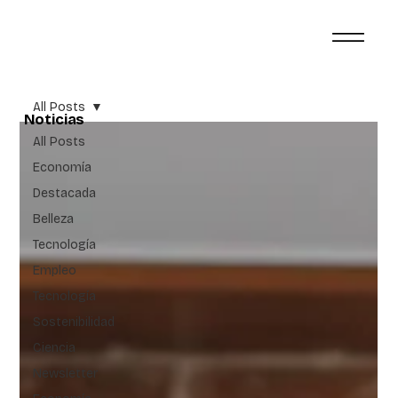
All Posts
Noticias
All Posts
Economía
Destacada
Belleza
Tecnología
Empleo
Tecnología
Sostenibilidad
Ciencia
Newsletter