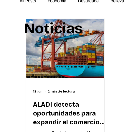
All Posts
Economía
Destacada
Belleza
Noticias
IA
MEGA Experiencia Endeavor
Mundial
18 jun
2 min de lectura
ALADI detecta
oportunidades para
expandir el comercio
regional: solo 1 de cada