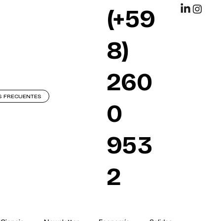
(+59
8)
260
S FRECUENTES
0
953
2