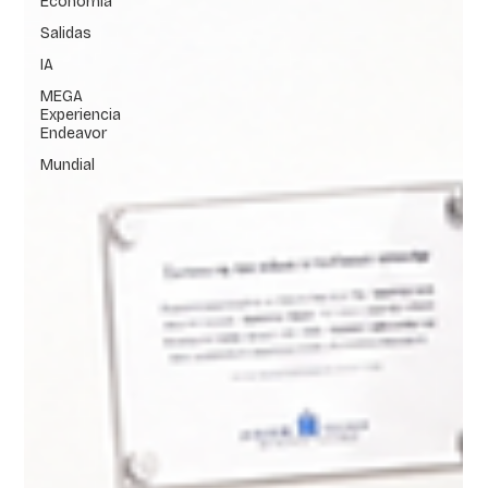
Economía
Salidas
IA
MEGA
Experiencia
Endeavor
Mundial