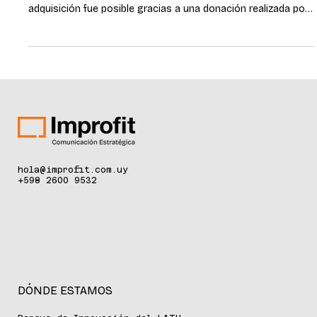
Se trata de un equipo FotoFinder que permitirá un
seguimiento aún más preciso de los pacientes. La
adquisición fue posible gracias a una donación realizada por
La Roche-Posay, marca de L’Oréal Groupe, en el marco de su
campaña “Salvá tu piel”. Montevideo, junio de 2026 - El
Hospital de Clínicas incorporó un equipo FotoFinder, una
tecnología de última generación destinada a fortalecer la
detección temprana y el seguimiento de pacientes con
cáncer de piel. La adquisición fue
hola@improfit.com.uy
+598 2600 9532
DÓNDE ESTAMOS