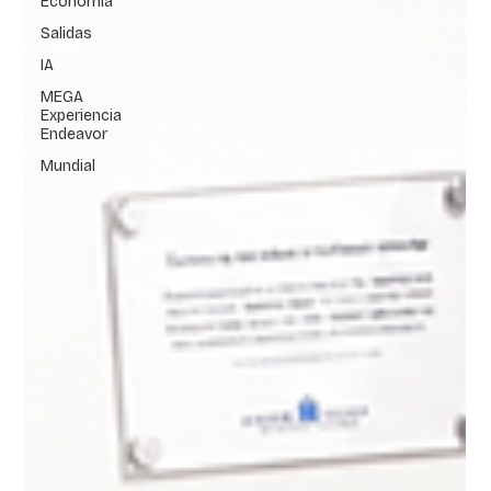
Economía
Salidas
IA
MEGA
Experiencia
Endeavor
Mundial