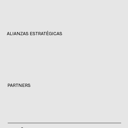
CP 11.500
Montevideo, Uruguay
ALIANZAS ESTRATÉGICAS
PARTNERS