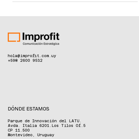
La Roche-Posay, marca de L’Oréal Groupe, en el marco de su
campaña “Salvá tu piel”. Montevideo, junio de 2026 - El
Hospital de Clínicas incorporó un equipo FotoFinder, una
tecnología de última generación destinada a fortalecer la
detección temprana y el seguimiento de pacientes con
cáncer de piel. La adquisición fue
hola@improfit.com.uy
+598 2600 9532
DÓNDE ESTAMOS
Parque de Innovación del LATU.
Avda. Italia 6201.Los Tilos Of.5