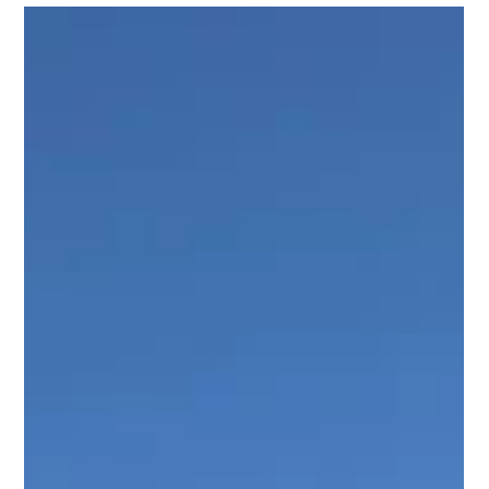
23 sept 2025
3 min de lectura
20 empresas uruguayas viajaron a
Brasil con Cubo Itaú para fortalecer
el ecosistema regional de innovación
La delegación participó de una semana de inmersión en São
Pablo y formó parte del evento Cubo Conect a con más de