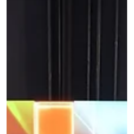
por cuarto año consecutivo el premio
a Mejor Banco Digital de Uruguay
La revista internacional Global Finance reconoció a Itaú
como Mejor Banco Digital de Uruguay, alcanzando además
la máxima distinción en Consumer y Corporate, dos
categorías que evalúa la publicación especializada en
mercados financieros. Montevideo, octubre de 2025. El
premio se otorga mediante la evaluación de dos grandes
categorías: “Consumer” (Banca Minorista) y “Corporate”
(Banca Mayorista). En la categoría Consumer, Itaú fue
destacado por la mejor experiencia de usuario