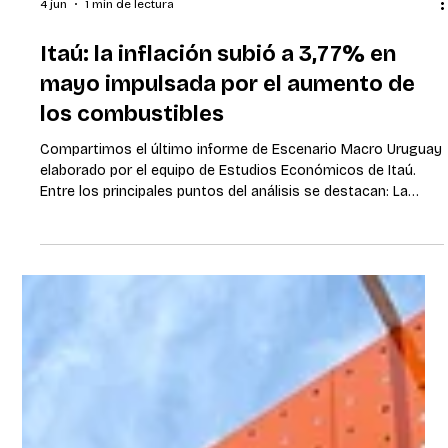
4 jun
1 min de lectura
Itaú: la inflación subió a 3,77% en
mayo impulsada por el aumento de
los combustibles
Compartimos el último informe de Escenario Macro Uruguay
elaborado por el equipo de Estudios Económicos de Itaú.
Entre los principales puntos del análisis se destacan: La
inflación aumentó a 3,77% interanual en mayo, impulsada
principalmente por el ajuste de los precios de los
combustibles. Itaú mantiene su proyección de crecimiento
del PIB en 1,2% para 2026, tras una expansión estimada de
1,8% en 2025. El banco proyecta una inflación de 4,9% al