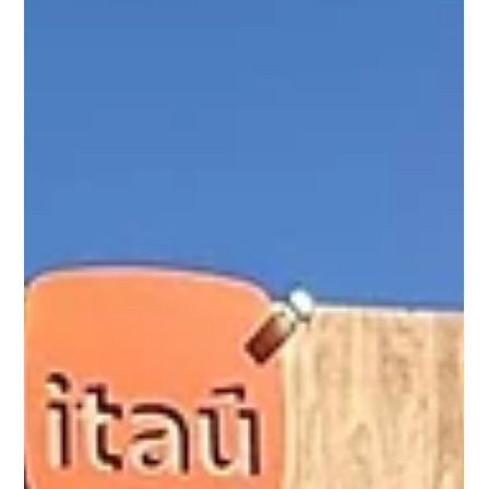
2 mil asistentes. Montevideo, 23 de setiembre de 2025. En el
marco de los 10 años de Cubo Itaú y el primer aniversario de
su presencia en Uruguay, una delegación de 25 empresas y
corporaciones uruguayas que integran la comunidad del
ecosistema local participó de una misión estratégica a São
Paulo. El objetivo fue potenciar la internacionalización,
establecer vín