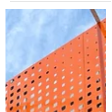
11 nov 2025
2 min de lectura
Itaú presentó IDAT-UY, nuevo
indicador de consumo y actividad
económica
Montevideo, 10 de noviembre de 2025. Itaú lanzó el Índice
Diario de Actividad (IDAT-UY), un indicador patentado que
permite monitorear la actividad económica casi en tiempo
real, a partir de datos anónimos y agregados de
transacciones con tarjetas de crédito y débito de clientes
de Itaú y OCA . El índice ofrece un termómetro diario del
gasto de los hogares uruguayos con datos desde 2022, con
un desglose detallado en 17 sectores económicos, único en
el país. IDAT-UY se subdiv