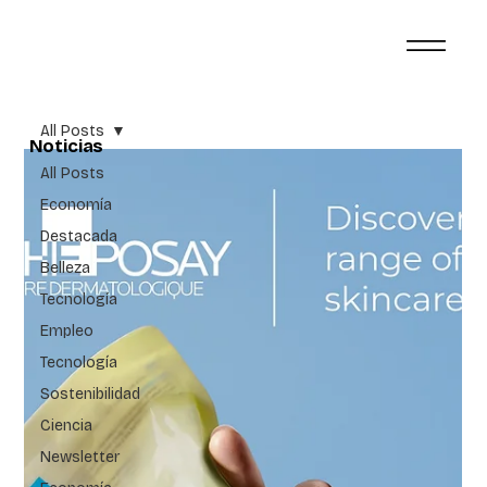
All Posts
Noticias
All Posts
Economía
Destacada
Belleza
Tecnología
Empleo
Tecnología
Sostenibilidad
Ciencia
Newsletter