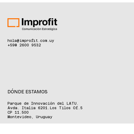
Premio L’Oréal Unesco “Por las Mujeres en la Ciencia” de
Uruguay. El proyecto propone crear un entorno experimental
para probar y desarrollar las redes móviles del futuro,
combinando tecnologías abiertas e inteligencia artificial.
Montevideo, 13 de noviembre de 2025. La edición 2025 del
Premio L’Oréal Unesco “Por las mujeres en la Ciencia” tiene
su ganadora: Claudina Rattaro (41 años). Rattaro tiene un
Máster y Docto
hola@improfit.com.uy
+598 2600 9532
DÓNDE ESTAMOS