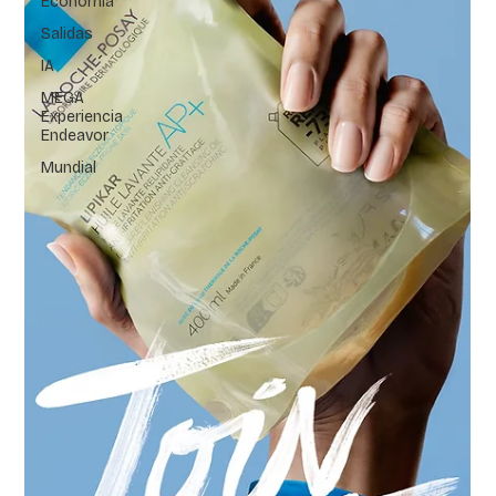
Economía
Salidas
IA
MEGA
Experiencia
Endeavor
Mundial