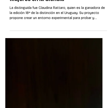
Parlamento: se realizó la entrega del
Premio L’Oréal Unesco “Por las
Mujeres en la Ciencia”
La distinguida fue Claudina Rattaro, quien es la ganadora de
la edición 18º de la distinción en el Uruguay. Su proyecto
propone crear un entorno experimental para probar y
desarrollar las redes móviles del futuro, combinando
tecnologías abiertas e inteligencia artificial. Montevideo, 24
de febrero de 2025. La edición 2025 del Premio L’Oréal
Unesco “Por las mujeres en la Ciencia” distinguió a la
Doctora en Ingeniería Eléctrica por la Facultad de Ingeniería
de la Universidad d