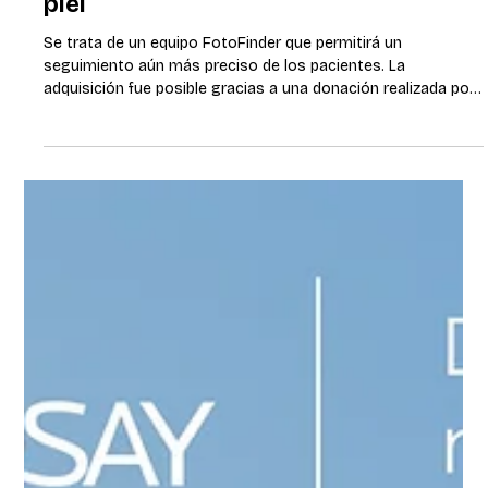
6 jul
3 min de lectura
El Hospital de Clínicas incorpora
tecnología de última generación para
la detección temprana del cáncer de
piel
Se trata de un equipo FotoFinder que permitirá un
seguimiento aún más preciso de los pacientes. La
adquisición fue posible gracias a una donación realizada por
La Roche-Posay, marca de L’Oréal Groupe, en el marco de su
campaña “Salvá tu piel”. Montevideo, junio de 2026 - El
Hospital de Clínicas incorporó un equipo FotoFinder, una
tecnología de última generación destinada a fortalecer la
detección temprana y el seguimiento de pacientes con
cáncer de piel. La adquisición fue