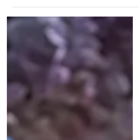
16 jun
3 min de lectura
World Refill Day: L’Oréal Groupe
redujo 37% el uso de plástico virgen
en sus envases
En el marco del World Refill Day, la compañía destaca el rol
de los formatos refill para reducir residuos, disminuir el uso
de materiales y promover hábitos de consumo más
responsables. Montevideo, junio de 2026. En el marco del
World Refill Day, que se conmemora cada 16 de junio para
promover alternativas de reutilización y reducción de
residuos, L’Oréal Groupe destaca el avance del refill en la
industria de la belleza. Estos sistemas permiten recargar el
contenido de un pr