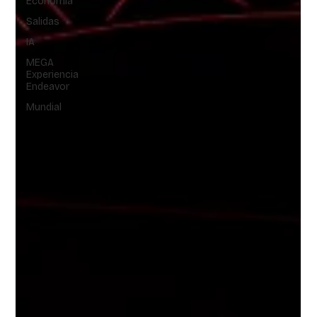
Economía
Salidas
IA
MEGA
Experiencia
Endeavor
Mundial