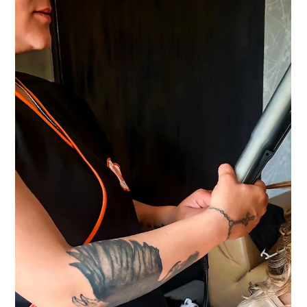
12 mar
2 min de lectura
Fragancias: una industria que
sostiene más de 770.000 puestos de
trabajo a nivel global
Se estima que entre 16 % y 18 % de las ventas anuales del
sector se reinvierten en investigación y desarrollo, dando
lugar cada año a decenas de miles de nuevas
combinaciones y fórmulas. Montevideo, marzo 2026. La
industria del perfume, que se relaciona con el bienestar
personal, también es un motor relevante de empleo y
generación de valor económico, con impacto directo en
cientos de miles de puestos de trabajo en todo el mundo y
miles de millones de euros en actividad p