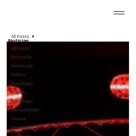
All Posts
Noticias
All Posts
Economía
Destacada
Belleza
Tecnología
Empleo
Tecnología
Sostenibilidad
Ciencia
Newsletter