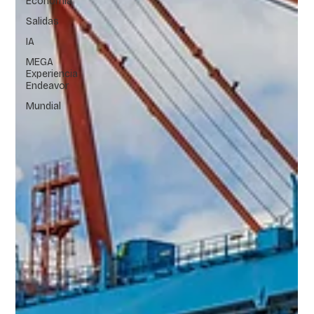
Economía
Salidas
IA
MEGA
Experiencia
Endeavor
Mundial