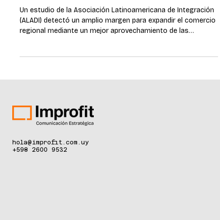
preferencias vigentes
Un estudio de la Asociación Latinoamericana de Integración
(ALADI) detectó un amplio margen para expandir el comercio
regional mediante un mejor aprovechamiento de las
preferencias en los acuerdos vigentes entre sus 13 países
miembros. Montevideo, abril 2026. Solo el 8,8% de los
productos con preferencias arancelarias disponibles utiliza
esos beneficios en la región, según el estudio
Aprovechamiento de las Preferencias Arancelarias en los
Acuerdos elaborado por la Asociación
hola@improfit.com.uy
+598 2600 9532