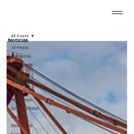
All Posts
Noticias
All Posts
Economía
Destacada
Belleza
Tecnología
Empleo
Tecnología
Sostenibilidad
Ciencia
Newsletter