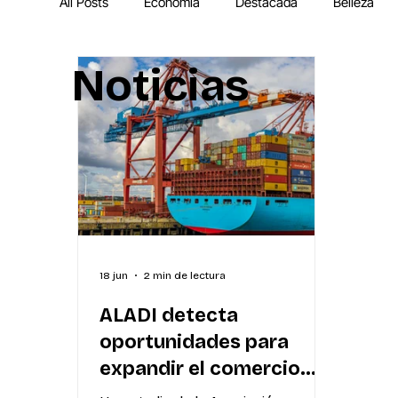
All Posts
Economía
Destacada
Belleza
Noticias
IA
MEGA Experiencia Endeavor
Mundial
18 jun
2 min de lectura
ALADI detecta
oportunidades para
expandir el comercio
regional: solo 1 de cada