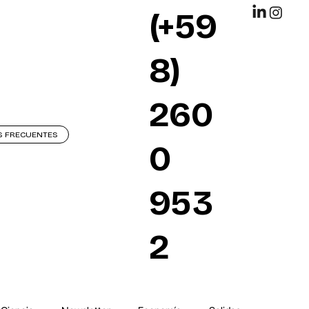
(+59
8)
260
S FRECUENTES
0
953
2