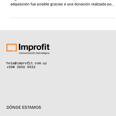
Se trata de un equipo FotoFinder que permitirá un
seguimiento aún más preciso de los pacientes. La
adquisición fue posible gracias a una donación realizada por
La Roche-Posay, marca de L’Oréal Groupe, en el marco de su
campaña “Salvá tu piel”. Montevideo, junio de 2026 - El
Hospital de Clínicas incorporó un equipo FotoFinder, una
tecnología de última generación destinada a fortalecer la
detección temprana y el seguimiento de pacientes con
cáncer de piel. La adquisición fue
hola@improfit.com.uy
+598 2600 9532