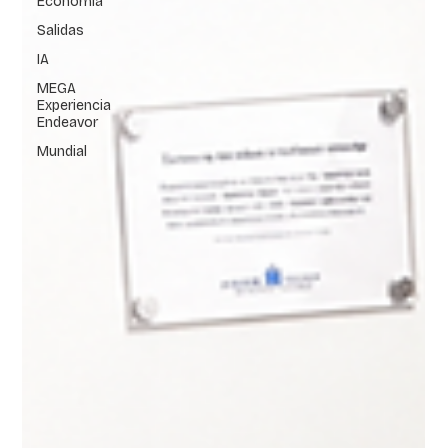
Economía
Salidas
IA
MEGA
Experiencia
Endeavor
Mundial