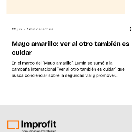
22 jun
1 min de lectura
Mayo amarillo: ver al otro también es
cuidar
En el marco del “Mayo amarillo”, Lumin se sumó a la
campaña internacional “Ver al otro también es cuidar” que
busca concienciar sobre la seguridad vial y promover
hábitos responsables en el tránsito. Bajo el concepto “ver al
otro también es cuidar”, este año Lumin invitó a sus
colaboradores y comunidad en general a reflexionar sobre la
importancia de reconocer a cada persona con la que se
comparten los espacios de circulación: peatones,
motociclistas, ciclistas, conductores y