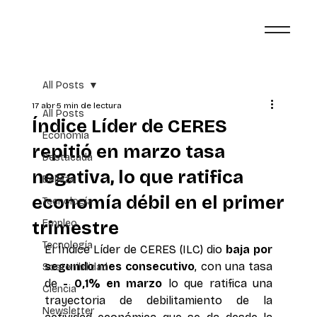
All Posts
17 abr
5 min de lectura
All Posts
Índice Líder de CERES
Economía
repitió en marzo tasa
Destacada
negativa, lo que ratifica
Belleza
economía débil en el primer
Tecnología
trimestre
Empleo
Tecnología
El Índice Líder de CERES (ILC) dio
 baja por 
segundo mes consecutivo
, con una tasa 
Sostenibilidad
de
 - 0,1% en marzo
 lo que ratifica una 
Ciencia
trayectoria de debilitamiento de la 
Newsletter