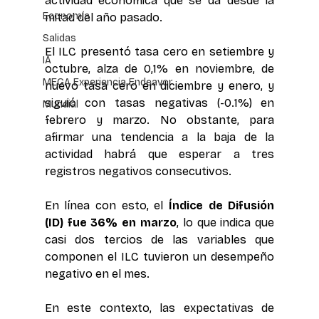
actividad económica que se da desde la 
Economía
mitad del año pasado.
Salidas
El ILC presentó tasa cero en setiembre y 
IA
octubre, alza de 0,1% en noviembre, de 
MEGA Experiencia Endeavor
nuevo tasa cero en diciembre y enero, y 
siguió con tasas negativas (-0.1%) en 
Mundial
febrero y marzo.
No obstante, para 
afirmar una tendencia a la baja de la 
actividad habrá que esperar a tres 
registros negativos consecutivos.
En línea con esto, el 
Índice de Difusión 
(ID) fue 36% en marzo
, lo que indica que 
casi dos tercios de las variables que 
componen el ILC tuvieron un desempeño 
negativo en el mes.
En este contexto, las expectativas de 