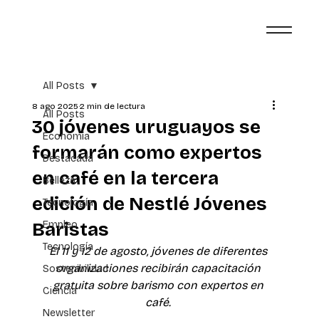
All Posts
8 ago 2025
2 min de lectura
All Posts
30 jóvenes uruguayos se
Economía
formarán como expertos
Destacada
en café en la tercera
Belleza
edición de Nestlé Jóvenes
Tecnología
Baristas
Empleo
Tecnología
El 11 y 12 de agosto, jóvenes de diferentes 
organizaciones recibirán capacitación 
Sostenibilidad
gratuita sobre barismo con expertos en 
Ciencia
café. 
Newsletter