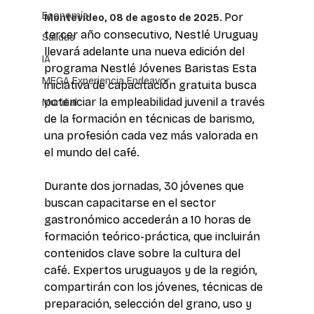
Economía
Por 
Montevideo, 08 de agosto de 2025. 
tercer año consecutivo, Nestlé Uruguay 
Salidas
llevará adelante una nueva edición del 
IA
programa Nestlé Jóvenes Baristas Esta 
MEGA Experiencia Endeavor
iniciativa de capacitación gratuita busca 
potenciar la empleabilidad juvenil a través 
Mundial
de la formación en técnicas de barismo, 
una profesión cada vez más valorada en 
el mundo del café.
Durante dos jornadas, 30 jóvenes que 
buscan capacitarse en el sector 
gastronómico accederán a 10 horas de 
formación teórico-práctica, que incluirán 
contenidos clave sobre la cultura del 
café. Expertos uruguayos y de la región, 
compartirán con los jóvenes, técnicas de 
preparación, selección del grano, uso y 