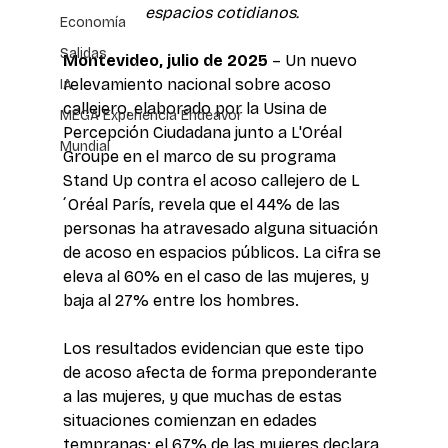
espacios cotidianos.
Economía
Salidas
Montevideo, julio de 2025
 – Un nuevo 
relevamiento nacional sobre acoso 
IA
callejero, elaborado por la Usina de 
MEGA Experiencia Endeavor
Percepción Ciudadana junto a L'Oréal 
Mundial
Groupe en el marco de su programa 
Stand Up contra el acoso callejero de L
´Oréal París, revela que el 44% de las 
personas ha atravesado alguna situación 
de acoso en espacios públicos. La cifra se 
eleva al 60% en el caso de las mujeres, y 
baja al 27% entre los hombres.
Los resultados evidencian que este tipo 
de acoso afecta de forma preponderante 
a las mujeres, y que muchas de estas 
situaciones comienzan en edades 
tempranas: el 67% de las mujeres declara 