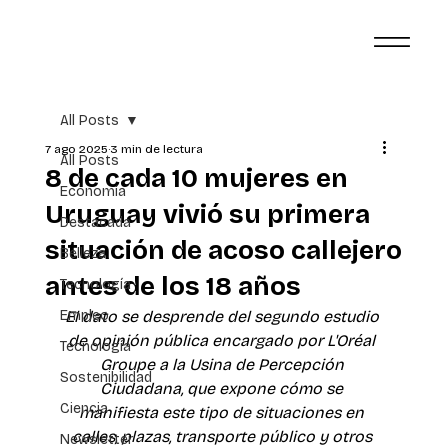
All Posts
7 ago 2025
3 min de lectura
All Posts
8 de cada 10 mujeres en
Economía
Uruguay vivió su primera
Destacada
situación de acoso callejero
Belleza
antes de los 18 años
Tecnología
Empleo
El dato se desprende del segundo estudio 
de opinión pública encargado por L'Oréal 
Tecnología
Groupe a la Usina de Percepción 
Sostenibilidad
Ciudadana, que expone cómo se 
Ciencia
manifiesta este tipo de situaciones en 
calles, plazas, transporte público y otros 
Newsletter