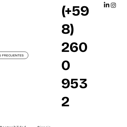
(+59
8)
260
S FRECUENTES
0
953
2