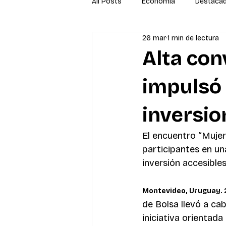
All Posts
Economía
Destaca
26 mar
1 min de lectura
Newsletter
Economía
S
Alta con
impulsó 
inversio
El encuentro “Mujer
participantes en un
inversión accesible
Montevideo, Uruguay. 
de Bolsa llevó a ca
iniciativa orientad