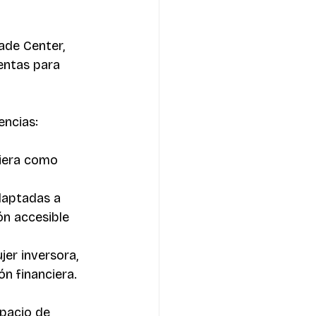
ade Center, 
entas para 
encias:
ciera como 
daptadas a 
n accesible 
er inversora, 
n financiera.
pacio de 