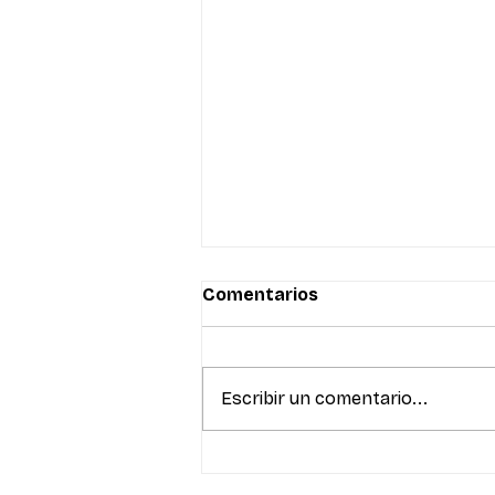
Comentarios
Escribir un comentario...
Bizcochos, Colet y
Mundial: cómo activar una