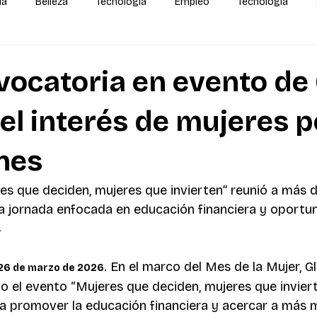
da
Belleza
Tecnología
Empleo
Tecnología
alidas
IA
MEGA Experiencia Endeavor
Mundial
vocatoria en evento de 
el interés de mujeres p
nes
es que deciden, mujeres que invierten” reunió a más d
a jornada enfocada en educación financiera y oportu
s
 En el marco del Mes de la Mujer, Gl
26 de marzo de 2026.
bo el evento “Mujeres que deciden, mujeres que inviert
a a promover la educación financiera y acercar a más m