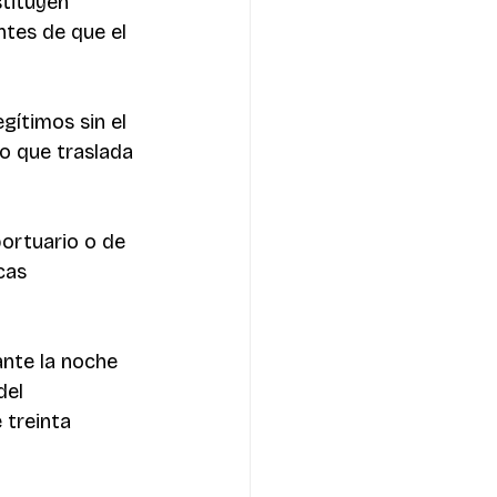
tituyen 
ntes de que el 
gítimos sin el 
o que traslada 
ortuario o de 
cas 
nte la noche 
del 
treinta 