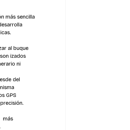
n más sencilla 
esarrolla 
icas.
ar al buque 
 son izados
erario ni 
desde del 
misma 
vos GPS 
precisión.
s  más
.