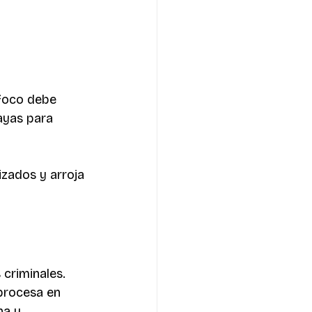
 foco debe 
ayas para 
zados y arroja 
criminales. 
 procesa en 
na y 