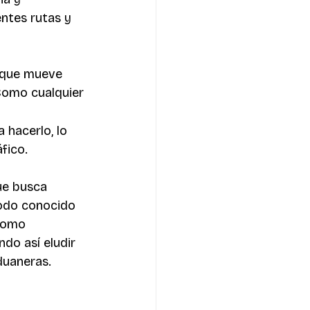
ntes rutas y 
 que mueve 
Como cualquier 
 hacerlo, lo 
fico.
ue busca 
odo conocido 
como 
do así eludir 
duaneras.