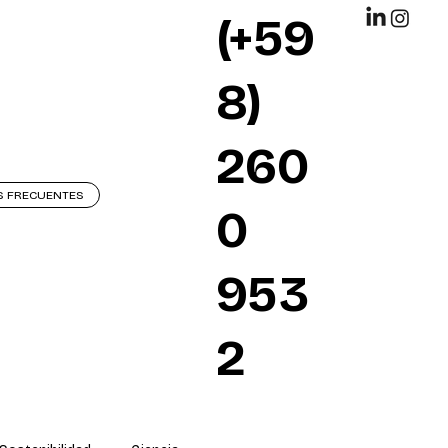
(+59
8)
260
S FRECUENTES
0
953
2