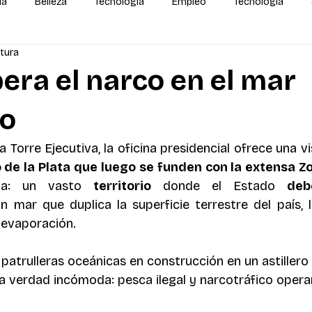
da
Belleza
Tecnología
Empleo
Tecnología
ctura
alidas
IA
MEGA Experiencia Endeavor
Mundial
ra el narco en el mar
o
a Torre Ejecutiva, la oficina presidencial ofrece una vi
o de la Plata que luego se funden con la extensa Z
ya: un vasto 
territorio 
donde el Estado 
 un mar que duplica la superficie terrestre del país, 
evaporación.
patrulleras oceánicas en construcción en un astillero 
 verdad incómoda: pesca ilegal y narcotráfico opera