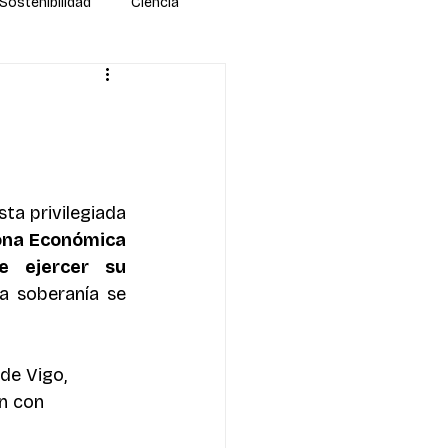
Sostenibilidad
Ciencia
sta privilegiada 
ona Económica 
debe ejercer su 
la soberanía se 
de Vigo, 
n con 