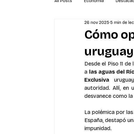
All Posts
Economía
Destaca
26 nov 2025
5 min de le
Newsletter
Economía
S
Cómo ope
uruguay
Desde el Piso 11 de l
a 
las aguas del Rí
Exclusiva 
urugua
autoridad. Allí, en
desvanece como la 
La polémica por las 
España, destapó una
impunidad.