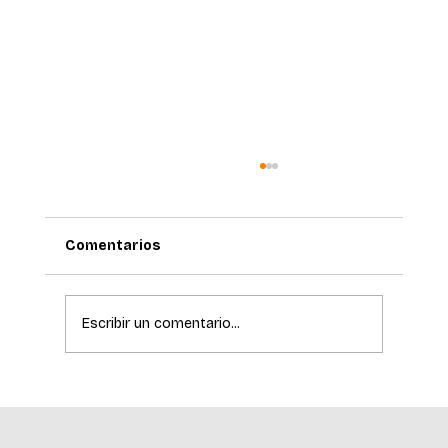
Comentarios
Escribir un comentario...
La ciencia de la longevidad redefine el
cuidado de la piel