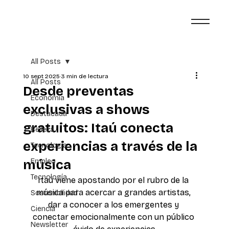
All Posts
10 sept 2025
3 min de lectura
All Posts
Desde preventas
Economía
exclusivas a shows
Destacada
gratuitos: Itaú conecta
Belleza
experiencias a través de la
Tecnología
música
Empleo
Tecnología
Itaú viene apostando por el rubro de la 
música para acercar a grandes artistas, 
Sostenibilidad
dar a conocer a los emergentes y 
Ciencia
conectar emocionalmente con un público 
Newsletter