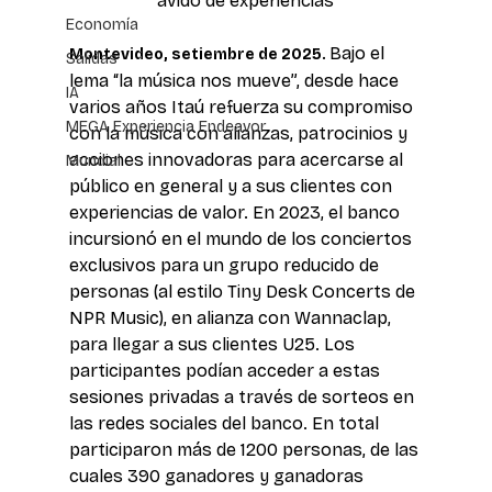
ávido de experiencias
Economía
Bajo el 
Montevideo, setiembre de 2025. 
Salidas
lema “la música nos mueve”, desde hace 
IA
varios años Itaú refuerza su compromiso 
MEGA Experiencia Endeavor
con la música con alianzas, patrocinios y 
acciones innovadoras para acercarse al 
Mundial
público en general y a sus clientes con 
experiencias de valor. En 2023, el banco 
incursionó en el mundo de los conciertos 
exclusivos para un grupo reducido de 
personas (al estilo Tiny Desk Concerts de 
NPR Music), en alianza con Wannaclap, 
para llegar a sus clientes U25. Los 
participantes podían acceder a estas 
sesiones privadas a través de sorteos en 
las redes sociales del banco. En total 
participaron más de 1200 personas, de las 
cuales 390 ganadores y ganadoras 