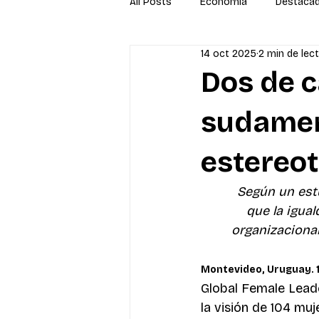
All Posts
Economía
Destaca
14 oct 2025
2 min de lec
Newsletter
Economía
S
Dos de c
sudamer
estereot
Según un estu
que la igua
organizacional
Montevideo, Uruguay. 1
Global Female Lead
la visión de 104 muj