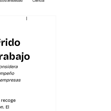
Sostenibilidad
Ciencia
rido
trabajo
onsidera 
sempeño 
s empresas
 recoge 
n. El 