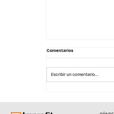
Comentarios
Escribir un comentario...
De Pymes a Empresas: Itaú
transforma su modelo de
atención para potenciar el
acceso al crédito y la
experiencia del cliente.