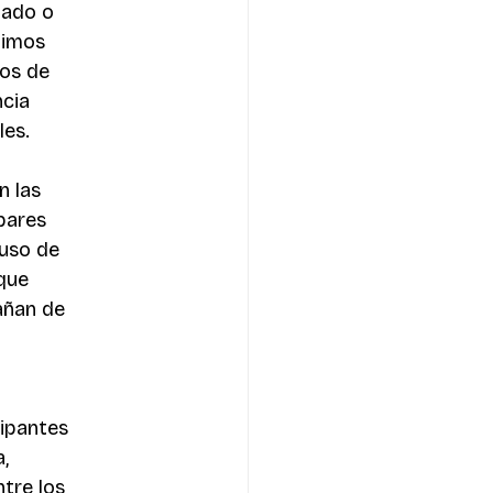
tado o 
timos 
pos de 
cia 
les.
 las 
pares 
uso de 
que 
añan de 
cipantes 
, 
tre los 