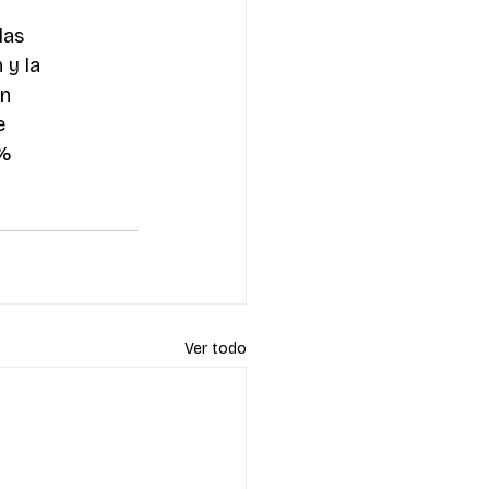
las 
 y la 
n 
e 
8%
Ver todo