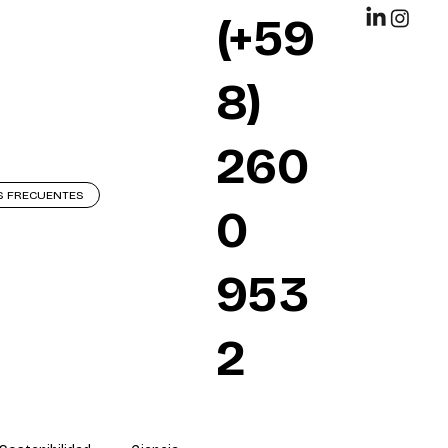
(+59
8)
260
S FRECUENTES
0
953
2