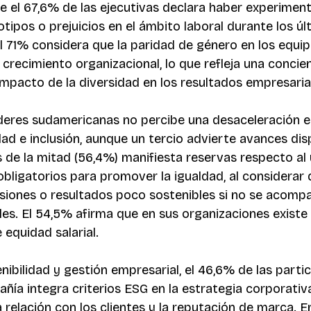
 el 67,6% de las ejecutivas declara haber experimen
tipos o prejuicios en el ámbito laboral durante los úl
el 71% considera que la paridad de género en los equi
 crecimiento organizacional, lo que refleja una concien
impacto de la diversidad en los resultados empresaria
íderes sudamericanas no percibe una desaceleración en
dad e inclusión, aunque un tercio advierte avances dis
 de la mitad (56,4%) manifiesta reservas respecto al 
obligatorios para promover la igualdad, al considerar 
siones o resultados poco sostenibles si no se acomp
es. El 54,5% afirma que en sus organizaciones existe 
 equidad salarial.
nibilidad y gestión empresarial, el 46,6% de las parti
ñía integra criterios ESG en la estrategia corporativa
 relación con los clientes y la reputación de marca. En