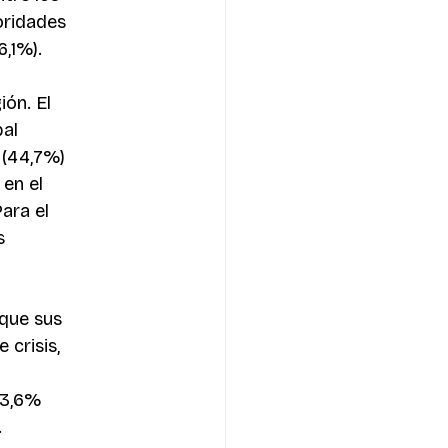
oridades 
,1%).
ón. El 
al 
 (44,7%) 
en el 
ara el 
s 
 que sus 
crisis, 
13,6%
.