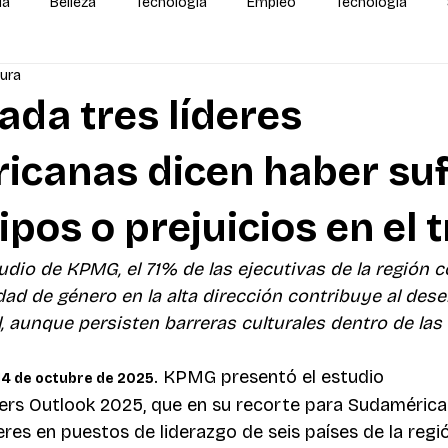
da
Belleza
Tecnología
Empleo
Tecnología
tura
alidas
IA
MEGA Experiencia Endeavor
Mundial
ada tres líderes
icanas dicen haber suf
ipos o prejuicios en el 
dio de KPMG, el 71% de las ejecutivas de la región c
ldad de género en la alta dirección contribuye al de
, aunque persisten barreras culturales dentro de la
 KPMG presentó el estudio 
4 de octubre de 2025.
ers Outlook 2025, que en su recorte para Sudamérica
eres en puestos de liderazgo de seis países de la regió