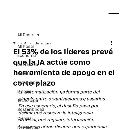
All Posts
31 mar
2 min de lectura
All Posts
El 53% de los líderes prevé
Economía
que la IA actúe como
Destacada
herramienta de apoyo en el
Belleza
corto plazo
Tecnología
Empleo
La automatización ya forma parte del 
vínculo entre organizaciones y usuarios. 
Tecnología
En ese escenario, el desafío pasa por 
Sostenibilidad
definir qué resuelve la inteligencia 
Ciencia
artificial, qué requiere intervención 
humana y cómo diseñar una experiencia 
Newsletter