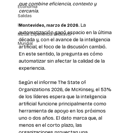
que combine eficiencia, contexto y 
Economía
cercanía. 
Salidas
La 
IA
Montevideo, marzo de 2026. 
automatización ganó espacio en la última 
MEGA Experiencia Endeavor
década y, con el avance de la inteligencia 
Mundial
artificial, el foco de la discusión cambió. 
En este sentido, la pregunta es cómo 
automatizar sin afectar la calidad de la 
experiencia. 
Según el informe The State of 
Organizations 2026, de McKinsey, el 53% 
de los líderes espera que la inteligencia 
artificial funcione principalmente como 
herramienta de apoyo en los próximos 
uno o dos años. El dato marca que, al 
menos en el corto plazo, las 
organizaciones proyectan una 