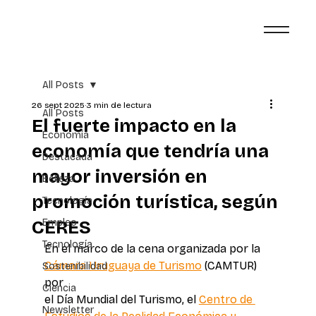
All Posts
26 sept 2025
3 min de lectura
All Posts
El fuerte impacto en la
Economía
economía que tendría una
Destacada
mayor inversión en
Belleza
promoción turística, según
Tecnología
CERES
Empleo
Tecnología
En el marco de la cena organizada por la 
Cámara Uruguaya de Turismo
 (CAMTUR) 
Sostenibilidad
por 
Ciencia
el Día Mundial del Turismo, el 
Centro de 
Newsletter