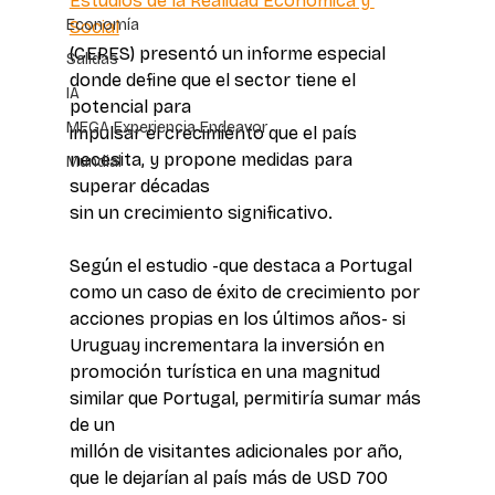
Estudios de la Realidad Económica y 
Economía
Social
(CERES) presentó un informe especial 
Salidas
donde define que el sector tiene el 
IA
potencial para 
MEGA Experiencia Endeavor
impulsar el crecimiento que el país 
necesita, y propone medidas para 
Mundial
superar décadas 
sin un crecimiento significativo. 
Según el estudio -que destaca a Portugal 
como un caso de éxito de crecimiento por 
acciones propias en los últimos años- si 
Uruguay incrementara la inversión en 
promoción turística en una magnitud 
similar que Portugal, permitiría sumar más 
de un 
millón de visitantes adicionales por año, 
que le dejarían al país más de USD 700 