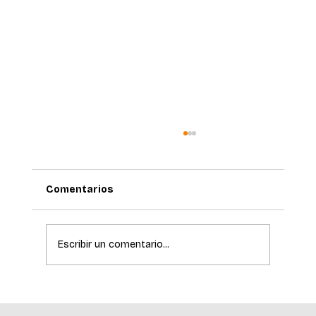
Comentarios
Escribir un comentario...
La ciencia de la longevidad redefine el
cuidado de la piel