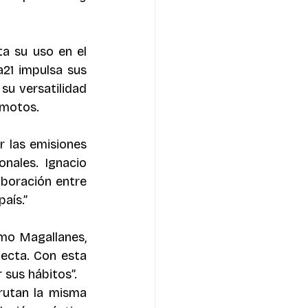
 su uso en el 
21 impulsa sus 
u versatilidad 
emotos.
 las emisiones 
ales. Ignacio 
boración entre 
aís.”
mo Magallanes, 
ecta. Con esta 
 sus hábitos”.
utan la misma 