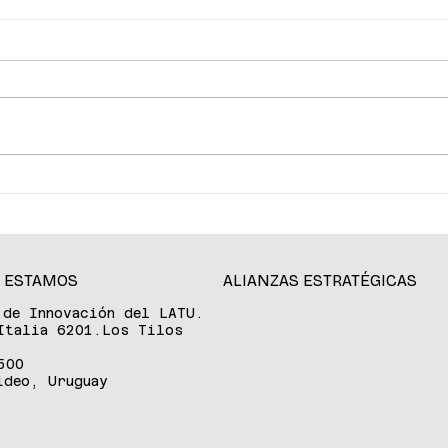
La ciencia de la longevidad
De P
redefine el cuidado de la
tran
piel
aten
acce
expe
 ESTAMOS
ALIANZAS ESTRATÉGICAS
 de Innovación del LATU.
Italia 6201.Los Tilos
500
ideo, Uruguay