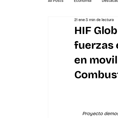
All Posts
Economía
Destaca
21 ene
3 min de lectura
Newsletter
Economía
S
HIF Glob
fuerzas 
en movil
Combust
Proyecto demost