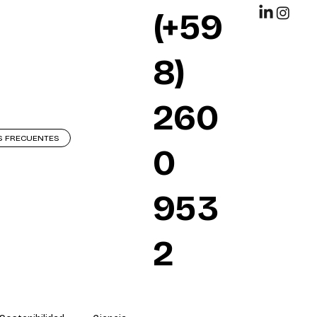
(+59
8)
260
S FRECUENTES
0
953
2