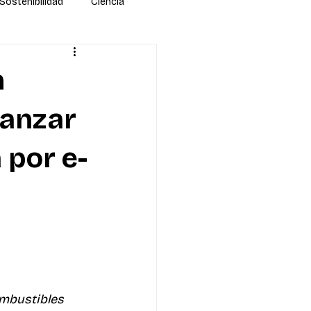
Sostenibilidad
Ciencia
n
vanzar
 por e-
mbustibles 