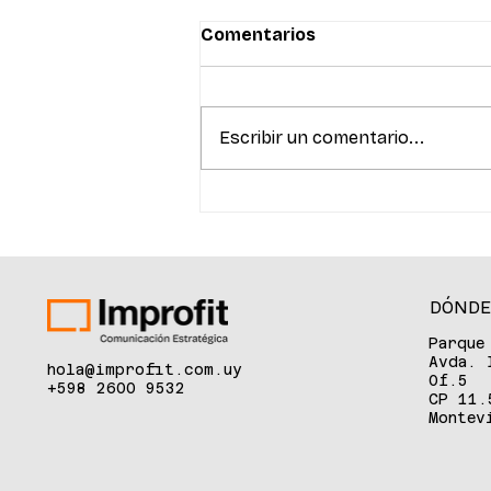
Comentarios
Escribir un comentario...
La innovación en salud
reunió a referentes del
ecosistema para debatir
sobre inteligencia
artificial, biotecnología y
DÓNDE
venture capital
Parque
Avda. 
hola@improfit.com.uy
Of.5
+598 2600 9532
CP 11.
Montev