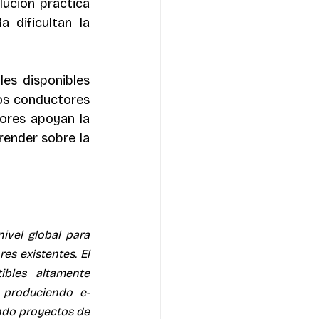
ución práctica 
 dificultan la 
es disponibles 
os conductores 
res apoyan la 
ender sobre la 
vel global para 
s existentes. El 
bles altamente 
 produciendo e-
ndo proyectos de 