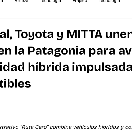
da
Belleza
Tecnología
Empleo
Tecnología
alidas
IA
MEGA Experiencia Endeavor
Mundial
al, Toyota y MITTA une
en la Patagonia para a
idad híbrida impulsada
ibles
rativo “Ruta Cero” combina vehículos híbridos y co