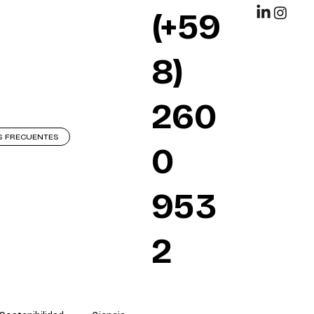
(+59
8)
260
S FRECUENTES
0
953
2