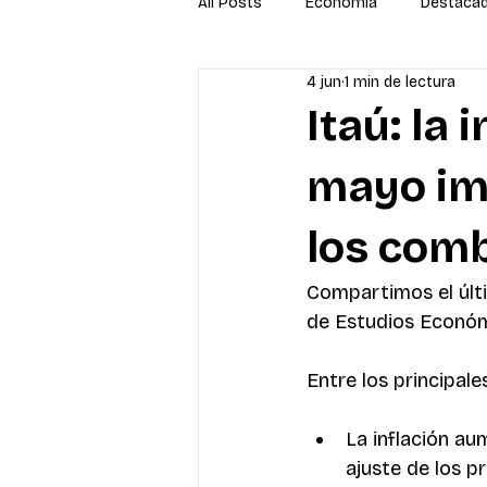
All Posts
Economía
Destaca
4 jun
1 min de lectura
Newsletter
Economía
S
Itaú: la 
mayo im
los comb
Compartimos el últ
de Estudios Económ
Entre los principale
La inflación au
ajuste de los p