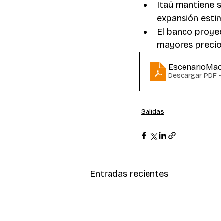
Itaú mantiene s
expansión esti
El banco proyec
mayores precios
EscenarioMa
Descargar PDF 
Salidas
Entradas recientes