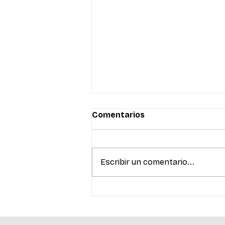
Comentarios
Escribir un comentario...
La innovación en salud
reunió a referentes del
ecosistema para debatir