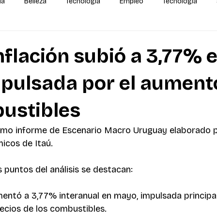
da
Belleza
Tecnología
Empleo
Tecnología
alidas
IA
MEGA Experiencia Endeavor
Mundial
inflación subió a 3,77% 
pulsada por el aument
ustibles
imo informe de 
Escenario
Macr
o Uruguay elaborado p
icos de Itaú.
s puntos del análisis se destacan:
mentó a 3,77% interanual en mayo, impulsada principa
recios de los combustibles.