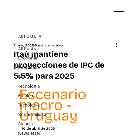
All Posts
2 may 2025
6 min de lectura
All Posts
Itaú mantiene
Economía
proyecciones de IPC de
Destacada
5.5% para 2025
Belleza
Tecnología
Escenario 
Empleo
macro - 
Tecnología
Uruguay
Sostenibilidad
Ciencia
16 de abril de 2025
Newsletter