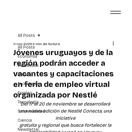
All Posts
11 nov 2025
2 min de lectura
All Posts
Jóvenes uruguayos y de la
Economía
región podrán acceder a
Destacada
vacantes y capacitaciones
Belleza
en feria de empleo virtual
Tecnología
organizada por Nestlé
Empleo
Tecnología
Del 17 al 20 de noviembre se desarrollará 
una nueva edición de Nestlé Conecta, una 
Sostenibilidad
iniciativa 
Ciencia
gratuita y regional que busca fortalecer la 
Newsletter