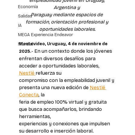
empleabilidad juvenil en Uruguay, 
Economía
Argentina y 
Paraguay mediante espacios de 
Salidas
formación, orientación profesional y 
IA
oportunidades laborales.
MEGA Experiencia Endeavor
Montevideo, Uruguay, 4 de noviembre de 
Mundial
- En un contexto donde los jóvenes 
2025.
enfrentan diversos desafíos para 
acceder a oportunidades laborales, 
Nestlé 
refuerza su 
compromiso con la empleabilidad juvenil y 
presenta una nueva edición de 
Nestlé 
Conecta
, la 
feria de empleo 100% virtual y gratuita 
que busca acompañarlos, brindando 
herramientas, 
experiencias y conexiones que impulsen 
su desarrollo e inserción laboral.