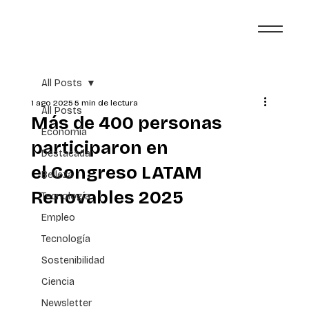
All Posts
1 ago 2025
5 min de lectura
All Posts
Más de 400 personas
Economía
participaron en
Destacada
el Congreso LATAM
Belleza
Renovables 2025
Tecnología
Empleo
Tecnología
Sostenibilidad
Ciencia
Newsletter