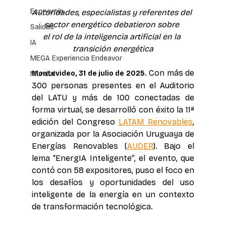
Economía
Autoridades, especialistas y referentes del 
sector energético debatieron sobre 
Salidas
el rol de la inteligencia artificial en la 
IA
transición energética
MEGA Experiencia Endeavor
 Con más de 
Montevideo, 31 de julio de 2025.
Mundial
300 personas presentes en el Auditorio 
del LATU y más de 100 conectadas de 
forma virtual, se desarrolló con éxito la 11ª 
edición del Congreso 
LATAM Renovables
, 
organizada por la Asociación Uruguaya de 
Energías Renovables (
AUDER
). Bajo el 
lema “EnergIA Inteligente”, el evento, que 
contó con 58 expositores, puso el foco en 
los desafíos y oportunidades del uso 
inteligente de la energía en un contexto 
de transformación tecnológica.