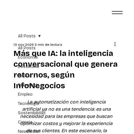
All Posts
13 nov 2025
3 min de lectura
All Posts
Más que IA: la inteligencia
Economía
conversacional que genera
Destacada
retornos, según
Belleza
InfoNegocios
Tecnología
Empleo
La automatización con inteligencia 
Tecnología
artificial ya no es una tendencia: es una 
Sostenibilidad
necesidad para las empresas que buscan 
Ciencia
optimizar costos y mejorar la experiencia 
de sus clientes. En este escenario, la 
Newsletter