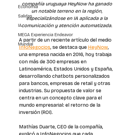
compañía uruguaya HeyNow ha ganado 
Economía
un notable terreno en la región, 
Salidas
especializándose en IA aplicada a la 
comunicación y atención automatizada. 
IA
MEGA Experiencia Endeavor
A partir de un reciente artículo del medio 
Mundial
InfoNegocios
, se destaca que 
HeyNow
, 
una empresa nacida en 2016, hoy trabaja 
con más de 300 empresas en 
Latinoamérica, Estados Unidos y España, 
desarrollando chatbots personalizados 
para bancos, empresas de retail y otras 
industrias. Su propuesta de valor se 
centra en un concepto clave para el 
mundo empresarial: el retorno de la 
inversión (ROI). 
Mathías Duarte, CEO de la compañía, 
explicó a InfoNegocios que cada 