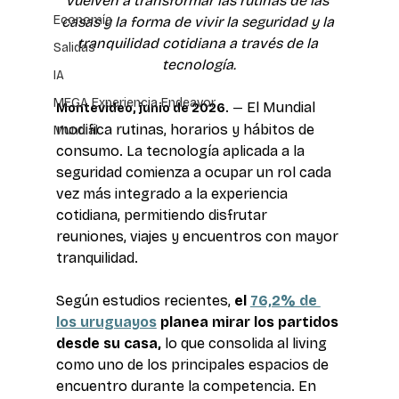
vuelven a transformar las rutinas de las 
Economía
casas y la forma de vivir la seguridad y la 
tranquilidad cotidiana a través de la 
Salidas
tecnología.
IA
MEGA Experiencia Endeavor
El Mundial 
Montevideo, junio de 2026.
 — 
modifica rutinas, horarios y hábitos de 
Mundial
consumo. La tecnología aplicada a la 
seguridad comienza a ocupar un rol cada 
vez más integrado a la experiencia 
cotidiana, permitiendo disfrutar 
reuniones, viajes y encuentros con mayor 
tranquilidad.
Según estudios recientes, 
el 
76,2% de 
los uruguayos
 planea mirar los partidos 
desde su casa, 
lo que consolida al living 
como uno de los principales espacios de 
encuentro durante la competencia. En 