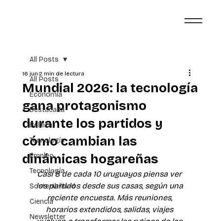
All Posts
16 jun
2 min de lectura
All Posts
Mundial 2026: la tecnología
Economía
gana protagonismo
Destacada
durante los partidos y
Belleza
cómo cambian las
Tecnología
dinámicas hogareñas
Empleo
Tecnología
Casi 8 de cada 10 uruguayos piensa ver 
los partidos desde sus casas, según una 
Sostenibilidad
reciente encuesta. Más reuniones, 
Ciencia
horarios extendidos, salidas, viajes 
Newsletter