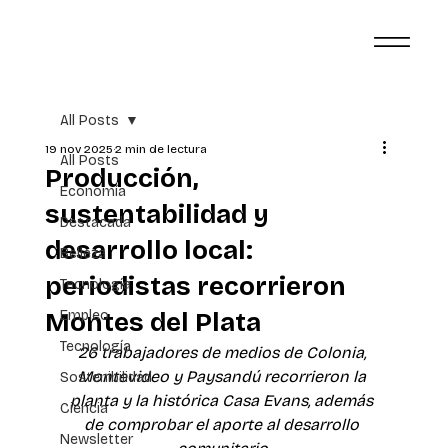
All Posts
19 nov 2025
2 min de lectura
All Posts
Producción,
Economía
sustentabilidad y
Destacada
desarrollo local:
Belleza
periodistas recorrieron
Tecnología
Montes del Plata
Empleo
Tecnología
26 trabajadores de medios de Colonia, 
Montevideo y Paysandú recorrieron la 
Sostenibilidad
planta y la histórica Casa Evans, además 
Ciencia
de comprobar el aporte al desarrollo 
Newsletter