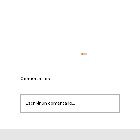
Comentarios
Escribir un comentario...
La ciencia de la longevidad redefine el
cuidado de la piel