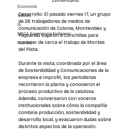
comunitario.
Economía
Desarrollo: El pasado viernes 17, un grupo 
Salidas
de 26 trabajadores de medios de 
IA
comunicación de Colonia, Montevideo y 
MEGA Experiencia Endeavor
Paysandú viajaron a Conchillas para 
conocer de cerca el trabajo de Montes 
Mundial
del Plata.
Durante la visita, coordinada por el área 
de Sostenibilidad y Comunicaciones de la 
empresa e Improfit, los periodistas 
recorrieron la planta y conocieron el 
proceso productivo de la celulosa. 
Además, conversaron con voceros 
institucionales sobre cómo la compañía 
combina producción, sostenibilidad y 
desarrollo local, y evacuaron dudas sobre 
distintos aspectos de la operación.