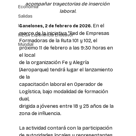
acompañar trayectorias de inserción 
Economía
laboral.
Salidas
En el 
IA
Canelones, 2 de febrero de 2026. 
marco de la iniciativa “Red de Empresas 
MEGA Experiencia Endeavor
Formadoras de la Ruta 101 y 102, el 
Mundial
próximo 11 de febrero a las 9:30 horas en 
el local 
de la organización Fe y Alegría 
(Aeroparque) tendrá lugar el lanzamiento 
de la 
capacitación laboral en Operador de 
Logística, bajo modalidad de formación 
dual, 
dirigida a jóvenes entre 18 y 25 años de la 
zona de influencia. 
La actividad contará con la participación 
de autoridades locales y representantes 