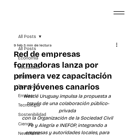
All Posts
9 feb
3 min de lectura
All Posts
Red de empresas
Economía
formadoras lanza por
Destacada
primera vez capacitación
Belleza
para jóvenes canarios
Tecnología
Empleo
Nestlé Uruguay impulsa la propuesta a 
través de una colaboración público-
Tecnología
privada 
Sostenibilidad
con la Organización de la Sociedad Civil 
Ciencia
Fe y Alegría e INEFOP, integrando a 
empresas y autoridades locales, para 
Newsletter