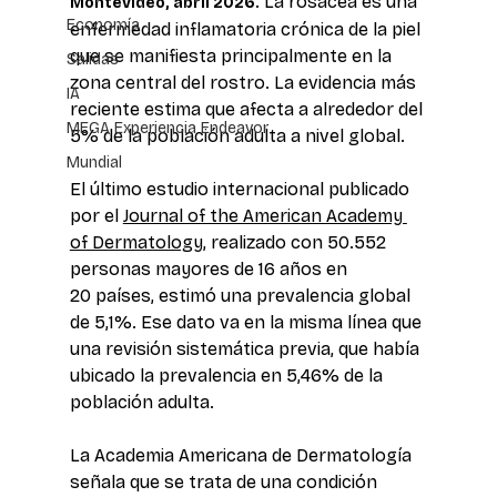
 La rosácea es una 
Montevideo, abril 2026.
Economía
enfermedad inflamatoria crónica de la piel 
que se manifiesta principalmente en la 
Salidas
zona central del rostro. La evidencia más 
IA
reciente estima que afecta a alrededor del 
MEGA Experiencia Endeavor
5% de la población adulta a nivel global.  
Mundial
El último estudio internacional publicado 
por el 
Journal of the American Academy 
of Dermatology,
 realizado con 50.552 
personas mayores de 16 años en 
20 países, estimó una prevalencia global 
de 5,1%. Ese dato va en la misma línea que 
una revisión sistemática previa, que había 
ubicado la prevalencia en 5,46% de la 
población adulta. 
La Academia Americana de Dermatología 
señala que se trata de una condición 