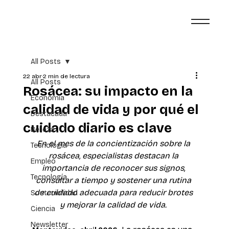
All Posts
22 abr
2 min de lectura
All Posts
Rosácea: su impacto en la
Economía
calidad de vida y por qué el
Destacada
cuidado diario es clave
Belleza
En el mes de la concientización sobre la 
Tecnología
rosácea, especialistas destacan la 
Empleo
importancia de reconocer sus signos, 
Tecnología
consultar a tiempo y sostener una rutina 
de cuidado adecuada para reducir brotes 
Sostenibilidad
y mejorar la calidad de vida.
Ciencia
Newsletter