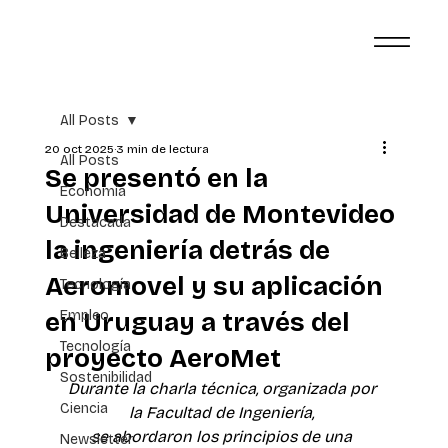
All Posts
20 oct 2025
3 min de lectura
All Posts
Se presentó en la
Economía
Universidad de Montevideo
Destacada
la ingeniería detrás de
Belleza
Aeromovel y su aplicación
Tecnología
en Uruguay a través del
Empleo
Tecnología
proyecto AeroMet
Sostenibilidad
Durante la charla técnica, organizada por 
Ciencia
la Facultad de Ingeniería, 
se abordaron los principios de una 
Newsletter