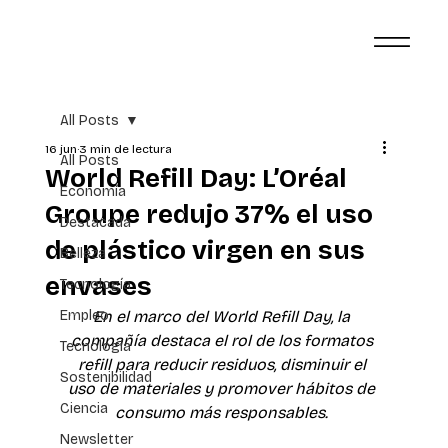
All Posts
16 jun
3 min de lectura
All Posts
World Refill Day: L’Oréal
Economía
Groupe redujo 37% el uso
Destacada
de plástico virgen en sus
Belleza
envases
Tecnología
Empleo
En el marco del World Refill Day, la 
compañía destaca el rol de los formatos 
Tecnología
refill para reducir residuos, disminuir el 
Sostenibilidad
uso de materiales y promover hábitos de 
Ciencia
consumo más responsables.
Newsletter