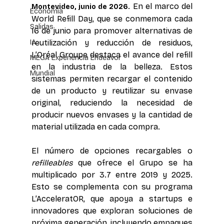
En el marco del 
Montevideo, junio de 2026.
Economía
World Refill Day, que se conmemora cada 
Salidas
16 de junio para promover alternativas de 
IA
reutilización y reducción de residuos, 
L’Oréal Groupe destaca el avance del refill 
MEGA Experiencia Endeavor
en la industria de la belleza. Estos 
Mundial
sistemas permiten recargar el contenido 
de un producto y reutilizar su envase 
original, reduciendo la necesidad de 
producir nuevos envases y la cantidad de 
material utilizada en cada compra. 
El número de opciones recargables o 
refilleables
 que ofrece el Grupo se ha 
multiplicado por 3.7 entre 2019 y 2025. 
Esto se complementa con su programa 
L’AcceleratOR, que apoya a startups e 
innovadores que exploran soluciones de 
próxima generación, incluyendo empaques 