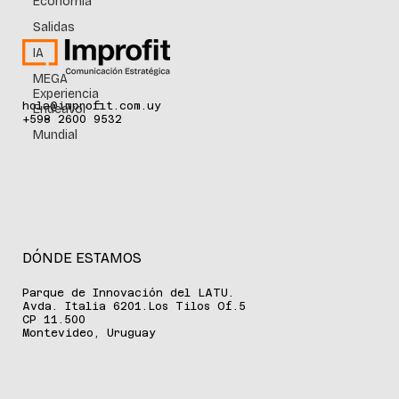
Economía
Salidas
IA
MEGA
Experiencia
hola@improfit.com.uy
Endeavor
+598 2600 9532
Mundial
DÓNDE ESTAMOS
Parque de Innovación del LATU.
Avda. Italia 6201.Los Tilos Of.5
CP 11.500
Montevideo, Uruguay