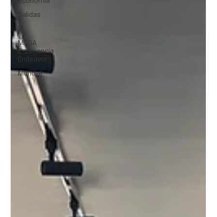
Economía
Salidas
IA
MEGA
Experiencia
Endeavor
Mundial