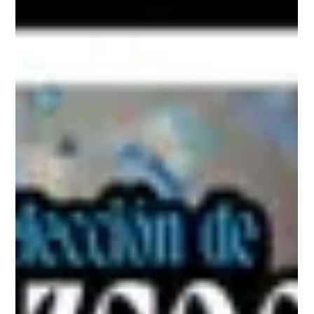
La ciencia de la longevidad redefine
el cuidado de la piel
Lancôme presenta en Uruguay Absolue Longevity MD, su
primera línea de cuidado facial construida sobre ciencia de
longevidad celular. Montevideo, julio de 2026. Lancôme
presenta en Uruguay Absolue Longevity MD, su primera línea
de cuidado facial construida sobre ciencia de longevidad
celular. El lanzamiento local se enmarca en una estrategia
global iniciada en 2024, cuando L'Oréal invirtió en Timeline®,
una biotecnológica suiza especializada en salud
mitocondrial. La línea lle