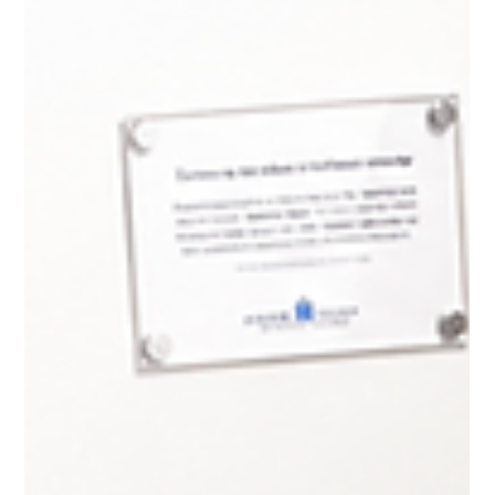
La dirección de Empresas y Nuevos Negocios de Itaú
Uruguay busca aumentar en 50% su participación en el
sector emprendedor y empresarial. Montevideo, julio 2026. El
área de Itaú Empresas atiende 25.000 clientes y aspira
duplicar su cartera en los próximos años. La estrategia
apunta a reforzar el posicionamiento de Itaú como “el banco
de los emprendedores y de las empresas, con un modelo de
atención personalizado y acorde a sus necesidades”, indicó
Diego Lanza, director de E