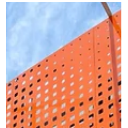
23 jul
5 min de lectura
Bizcochos, Colet y Mundial: cómo
activar una campaña nacional desde
las panaderías de barrio
Una campaña de CIPU, con Conaprole como aliado
comercial, que convocó a más de 70 panaderías de todo el
país para ofrecer dos packs mundialistas con bizcochos
surtidos y Colet, con 11% de descuento durante todo el
Mundial. Una oportunidad cultural para activar el consumo en
panaderías de barrio En Uruguay, el Mundial no se vive solo
frente a una pantalla. También se vive alrededor de una
mesa, en la previa de los partidos, con mate, con familia, con
amigos y con sabores que f