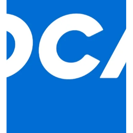
2 oct 2025
2 min de lectura
Mujeres consolidan su participación
en direcciones de empresas
familiares
El estudio “Retratos de Familia en Uruguay”, impulsado por
KPMG y el Centro de Empresas Familiares (CEF), registró un
récord de participación y ofrece una mirada actualizada
sobre el presente y los desafíos del sector. Montevideo, 2 de
octubre de 2025. KPMG presentó los resultados de la
tercera edición de la encuesta nacional “Retratos de Familia
en Uruguay”, realizada junto con el CEF. El estudio busca
relevar de forma periódica información clave sobre las
características,