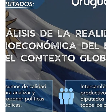
7 oct 2025
5 min de lectura
Actividad económica con señales de
enfriamiento en setiembre, según
Índice Líder de CERES
ILC agosto 2025 6.10.2025 El Índice Líder de CERES (ILC) no
creció en setiembre (-0,02%) , lo que marca la primera tasa
no positiva del año y corta trece meses consecutivos de
incremento. La desaceleración primero y esta tasa neutra
en setiembre, son señales de cierto enfriamiento de la
economía, aunque habrá que esperar los datos de meses
siguientes para verificar una tendencia. En los primeros
meses del 2025, la actividad fue impulsada principalmente
por el desempeño de l