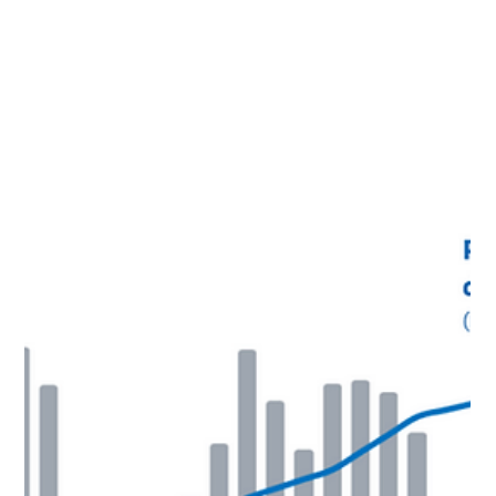
14 oct 2025
2 min de lectura
Dos de cada tres líderes
sudamericanas dicen haber sufrido
estereotipos o prejuicios en el
trabajo
Según un estudio de KPMG, el 71% de las ejecutivas de la
región considera que la igualdad de género en la alta
dirección contribuye al desempeño organizacional, aunque
persisten barreras culturales dentro de las empresas
Montevideo, Uruguay. 14 de octubre de 2025. KPMG
presentó el estudio Global Female Leaders Outlook 2025,
que en su recorte para Sudamérica recoge la visión de 104
mujeres en puestos de liderazgo de seis países de la región.
El informe muestra que el 67,6% de