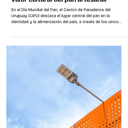
Cada uruguayo consume en
promedio más de 50 kilos de pan al
año: la Panera Uruguaya reafirma el
valor cultural del pan artesanal
En el Día Mundial del Pan, el Centro de Panaderos del
Uruguay (CIPU) destaca el lugar central del pan en la
identidad y la alimentación del país, a través de los cinco
productos que integran La Panera Uruguaya, una propuesta
que busca fortalecer la tradición panadera y su vínculo con
el turismo y la gastronomía nacional. Montevideo, Uruguay,
16 de octubre de 2025. En el marco del Día Mundial del Pan, el
Centro de Panaderos del Uruguay (CIPU) reafirma su
compromiso con la pres