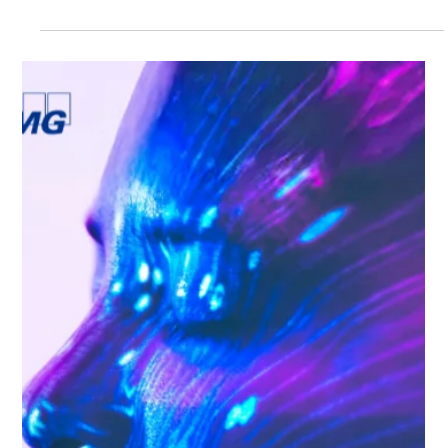
16 oct 2025
6 min de lectura
El informe escenario macro mantiene
proyecciones de inflación para fin de
2025 en 3,6%.
Escenario macro - Uruguay 14 de septiembre de 2025
Continúan los recortes en la tasa de política monetaria ▶
Mantuvimos nuestro pronóstico de inflación para fin de
2025 en 3,6% y nuestro pronóstico de tipo de cambio en
40,5 UYU/USD para fin de 2025, ayudados por un dólar global
más débil. ▶ Nuestra previsión de crecimiento del PIB para
2025 se mantiene en 2,3% a pesar de las señales de una
actividad más débil en el margen. BCU sorprende con un
recorte mayor en octubre El