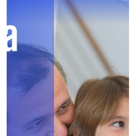
6 oct 2025
1 min de lectura
+Uruguay lanzó un programa
exclusivo para diputados sobre la
realidad socioeconómica del país
La primera incubadora de liderazgo público del país presentó
un ciclo de ocho encuentros presenciales a cargo de
especialistas de CERES , para analizar seguridad, educación,
salud, turismo, crédito, forestación, riego y zonas francas
Montevideo, Uruguay. 6 de octubre de 2025. +Uruguay , la
primera incubadora de liderazgo público del país, continúa
impulsando espacios de formación y diálogo plural con el
lanzamiento de un nuevo programa dirigido exclusivamente
a diputados tit