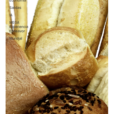
Economía
Salidas
IA
MEGA
Experiencia
Endeavor
Mundial