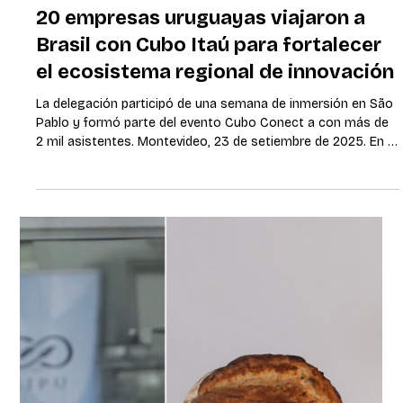
24 sept 2025
3 min de lectura
Más de 3.350 personas ya
chequearon sus lunares en la
campaña “Salvá tu piel” desde 2021
en Uruguay
La Roche-Posay impulsa una nueva edición de la campaña
de prevención del cáncer de piel con la instalación de
consultorios en Tres Cruces el 4 y 5 de octubre, acción que
cuenta con el apoyo de la Unidad Académica de
Dermatología del Hospital de Clínicas y la Sociedad de
Dermatología. Montevideo, octubre 2025. – El sábado 4, de
9:00 a 12:30 hs, y de 14:00 a 17:30 hs, y el domingo 5 de 9:00
a 12:30 hs, la explanada del Tres Cruces Shopping volverá a
convertirse en un espaci