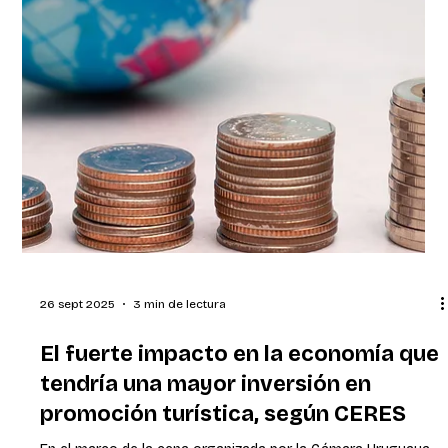
30 sept 2025
2 min de lectura
OCA incorpora Google Pay y amplía
las alternativas de pago digital para
sus clientes
Montevideo, Uruguay – septiembre de 2025. OCA anunció la
incorporación de Google Pay como nueva opción de pago
digital para todos sus clientes. A partir de ahora, las tarjetas
de crédito Mastercard y Visa de OCA y la cuenta OCA Blue
podrán integrarse a la aplicación Billetera de Google, lo que
permitirá pagar de forma rápida, segura y sin necesidad de
llevar la tarjeta física. Esta integración refuerza la estrategia
de OCA de dar más libertad y flexibilidad a las personas en