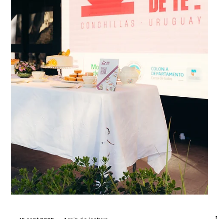
y pastelería
El panadero Gonzalo Arce y la pastelera Verónica Galarraga
fueron reconocidos por la Confederación Interamericana de
la Industria del Pan (CIPAN) durante una ceremonia celebrada
en San Pablo. Montevideo, septiembre de 2025 – Dos
profesionales uruguayos fueron reconocidos por la
Confederación Interamericana de la Industria del Pan (CIPAN)
en el marco de la premiación a los mejores exponentes del
rubro en el continente, celebrada en San Pablo, Brasil.
Gonzalo Arce fue disting