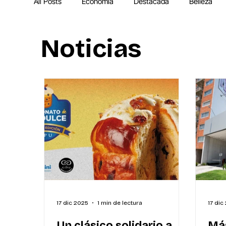
All Posts
Economía
Destacada
Belleza
Noticias
IA
MEGA Experiencia Endeavor
Mundial
17 dic 2025
1 min de lectura
17 dic
Un clásico solidario a
Más