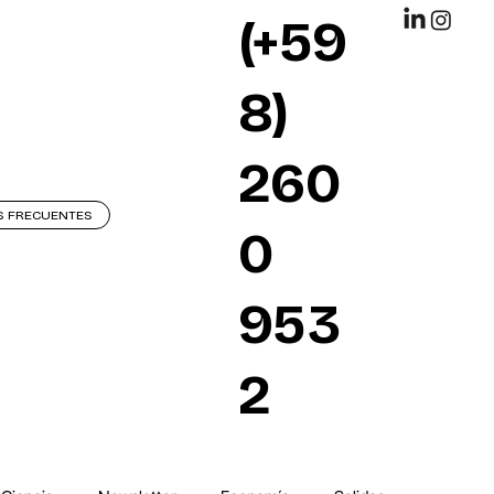
(+59
8)
260
S FRECUENTES
0
953
2