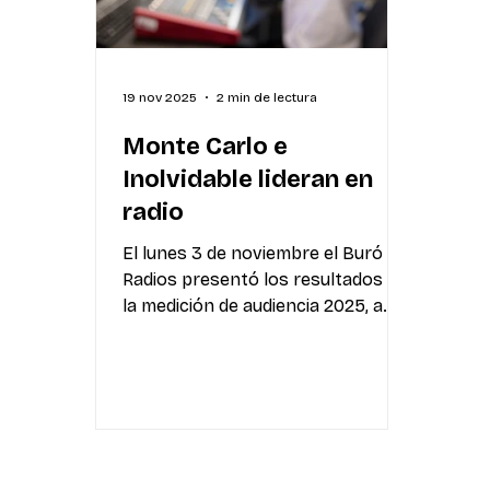
d
19 nov 2025
2 min de lectura
Monte Carlo e
Inolvidable lideran en
radio
El lunes 3 de noviembre el Buró de
Radios presentó los resultados de
la medición de audiencia 2025, a
cargo de la empresa Factum.
Realizado por la empresa Factum ,
el Buró de Radios presentó el
pasado lunes 3 de noviembre los
resultados de las mediciones de
este año. Cabe destacar que el
estudio corresponde al universo