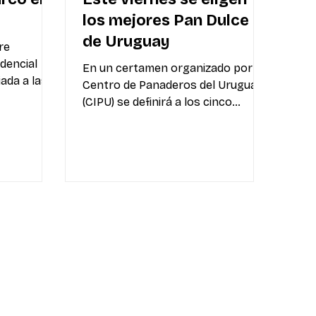
los mejores Pan Dulce
de Uruguay
rre
idencial
En un certamen organizado por el
iada a las
Centro de Panaderos del Uruguay
a que luego
(CIPU) se definirá a los cinco
sa Zona
mejores del año en dos categorías:
uguaya: un
Tradicional e Innovación.
Montevideo, 20 de noviembre de
. Allí, en
2025 – Este viernes 21 de
perficie
noviembre se llevará a cabo la final
beranía se
de la primera edición del
oración.
Campeonato Nacional de Pan
ulleras
Dulce, organizado por el CIPU. La
ión en un
actividad comenzará a las 16:00
a, destapó
horas en la sede del CIPU (Daniel
Fernández Crespo 2138), con la
degustación y evaluación de los