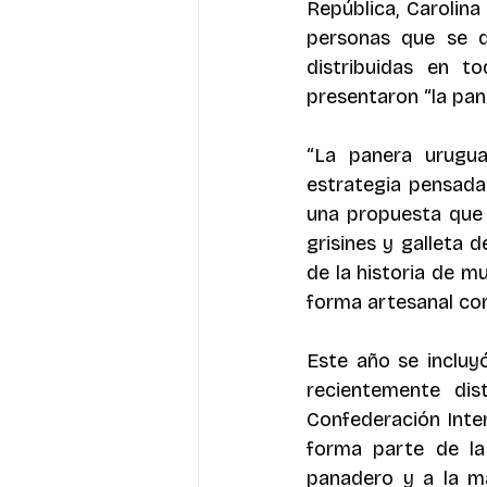
República, Carolina
personas que se d
distribuidas en to
presentaron “la pan
“La panera urugua
estrategia pensada 
una propuesta que r
grisines y galleta
de la historia de m
forma artesanal co
Este año se incluy
recientemente dis
Confederación Inter
forma parte de la 
panadero y a la m