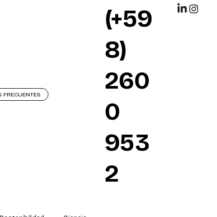
(+59
8)
260
S FRECUENTES
0
953
2