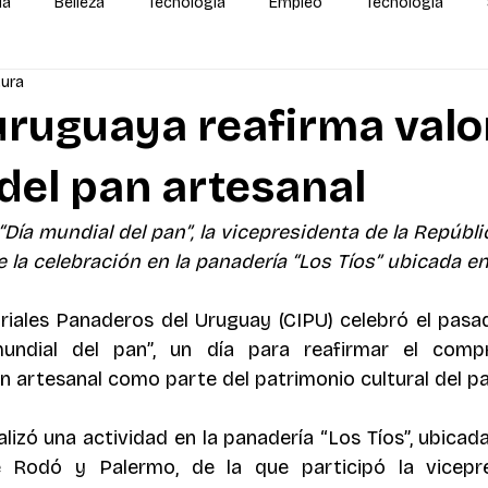
da
Belleza
Tecnología
Empleo
Tecnología
tura
alidas
IA
MEGA Experiencia Endeavor
Mundial
uruguaya reafirma valo
 del pan artesanal
“Día mundial del pan”, la vicepresidenta de la Repúblic
e la celebración 
en la panadería “Los Tíos” ubicada e
riales Panaderos del Uruguay (CIPU) celebró el pasad
undial del pan”, un día para reafirmar el comp
n artesanal como parte del patrimonio cultural del pa
izó una actividad en la panadería “Los Tíos”, ubicada 
e Rodó y Palermo, de la que participó la vicepre