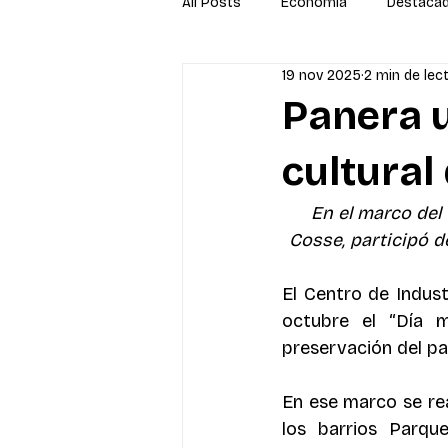
All Posts
Economía
Destaca
19 nov 2025
2 min de lec
Newsletter
Economía
S
Panera 
cultural
En el marco del 
Cosse, participó d
El Centro de Indust
octubre el “Día m
preservación del pa
En ese marco se real
los barrios Parqu