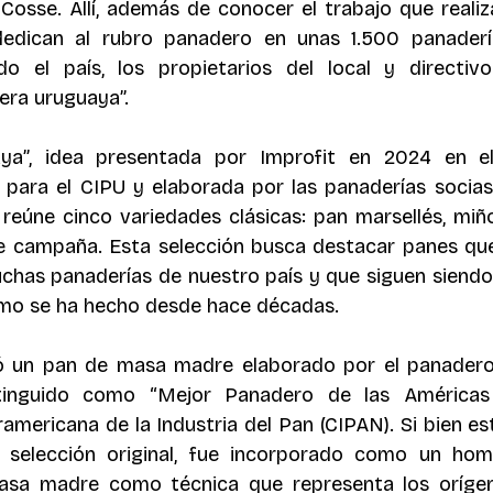
 Cosse. Allí, además de conocer el trabajo que realiz
edican al rubro panadero en unas 1.500 panadería
do el país, los propietarios del local y directivo
era uruguaya”.
ya”, idea presentada por Improfit en 2024 en e
para el CIPU y elaborada por las panaderías socias 
eúne cinco variedades clásicas: pan marsellés, miñon
 de campaña. Esta selección busca destacar panes qu
uchas panaderías de nuestro país y que siguen siendo
mo se ha hecho desde hace décadas.
ó un pan de masa madre elaborado por el panadero 
tinguido como “Mejor Panadero de las Américas 
americana de la Industria del Pan (CIPAN). Si bien es
selección original, fue incorporado como un homen
asa madre como técnica que representa los oríge