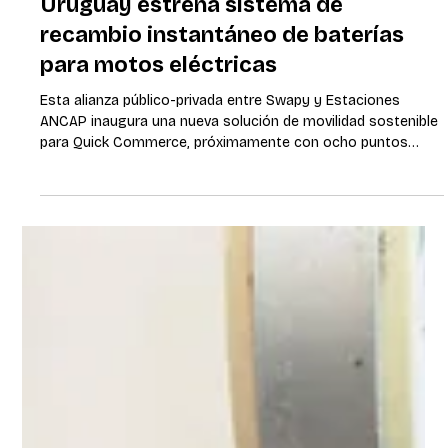
Uruguay estrena sistema de
recambio instantáneo de baterías
para motos eléctricas
Esta alianza público-privada entre Swapy y Estaciones
ANCAP inaugura una nueva solución de movilidad sostenible
para Quick Commerce, próximamente con ocho puntos
operativos en varios departamentos del país. Montevideo,
22 de diciembre de 2025 – Con la presencia de autoridades
nacionales y representantes del sector privado, se presentó
el primer sistema de intercambio de baterías para motos
eléctricas del país, fruto de una alianza estratégica entre
Swapy y Estaciones ANCAP.