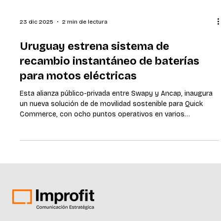
23 dic 2025
2 min de lectura
Uruguay estrena sistema de
recambio instantáneo de baterías
para motos eléctricas
Esta alianza público-privada entre Swapy y Ancap, inaugura
un nueva solución de de movilidad sostenible para Quick
Commerce, con ocho puntos operativos en varios
departamentos del país. Montevideo, 22 de diciembre de
2025 – Con la presencia de autoridades nacionales y
representantes del sector privado, se presentó este viernes
el primer sistema de intercambio de baterías para motos
eléctricas del país, fruto de una alianza estratégica entre
Swapy y Ancap. El lanzamiento tuvo