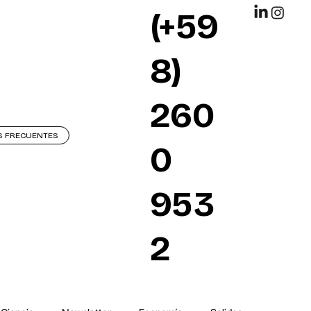
(+59
8)
260
S FRECUENTES
0
953
2