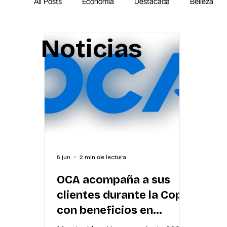
All Posts
Economía
Destacada
Belleza
Noticias
IA
MEGA Experiencia Endeavor
Mundial
5 jun
2 min de lectura
OCA acompaña a sus
clientes durante la Copa
con beneficios en
Uruguay y el exterior