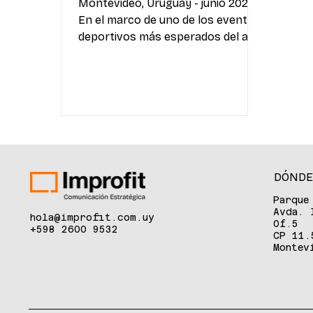
Montevideo, Uruguay - junio 2026.
En el marco de uno de los eventos
deportivos más esperados del año,
OCA presenta una nueva campaña
de beneficios pensada para
acompañar a sus clientes tanto
dentro como fuera del país, con
descuentos y facilidades de pago
en consumos realizados con
billeteras digitales y tarjetas OCA.
La propuesta incluye promociones
DÓNDE
en Uruguay, Estados Unidos,
Parque
México y Canadá, con beneficios
Avda. 
hola@improfit.com.uy
especiales en gastronomía,
Of.5
+598 2600 9532
CP 11.
supermercados y compras en el
Montev
exterior,