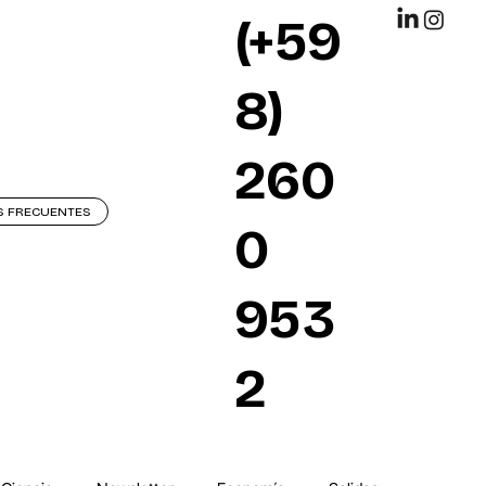
(+59
8)
260
S FRECUENTES
0
953
2