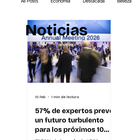
All Posts
Economía
Destacada
Belleza
Noticias
IA
MEGA Experiencia Endeavor
Mundial
10 feb
1 min de lectura
57% de expertos prevé
un futuro turbulento
para los próximos 10
años, advierte el Global