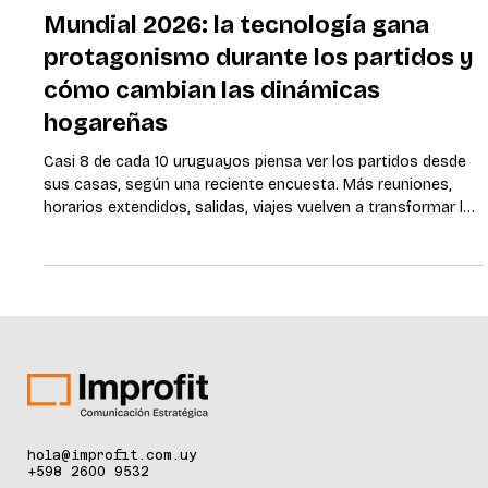
16 jun
2 min de lectura
Mundial 2026: la tecnología gana
protagonismo durante los partidos y
cómo cambian las dinámicas
hogareñas
Casi 8 de cada 10 uruguayos piensa ver los partidos desde
sus casas, según una reciente encuesta. Más reuniones,
horarios extendidos, salidas, viajes vuelven a transformar las
rutinas de las casas y la forma de vivir la seguridad y la
tranquilidad cotidiana a través de la tecnología. Montevideo,
junio de 2026. — El Mundial modifica rutinas, horarios y
hábitos de consumo. La tecnología aplicada a la seguridad
comienza a ocupar un rol cada vez más integrado a la
experiencia cot
hola@improfit.com.uy