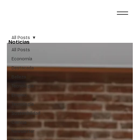
All Posts
Noticias
All Posts
Economía
Destacada
Belleza
Tecnología
Empleo
Tecnología
Sostenibilidad
Ciencia
Newsletter