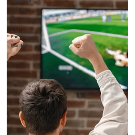
Economía
Salidas
IA
MEGA
Experiencia
Endeavor
Mundial