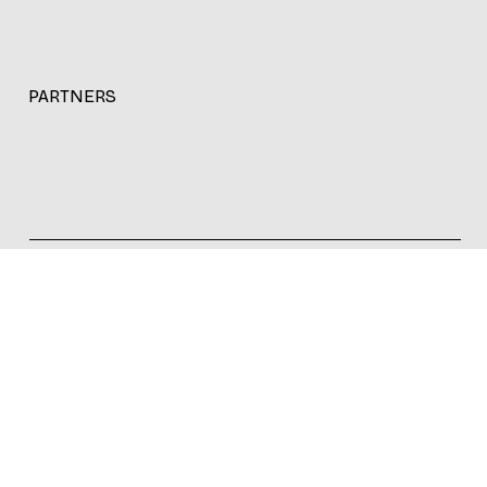
PARTNERS
© 2026. Improfit Comunicación Estratégica.