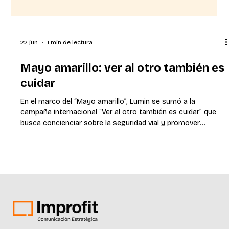
22 jun
1 min de lectura
Mayo amarillo: ver al otro también es
cuidar
En el marco del “Mayo amarillo”, Lumin se sumó a la
campaña internacional “Ver al otro también es cuidar” que
busca concienciar sobre la seguridad vial y promover
hábitos responsables en el tránsito. Bajo el concepto “ver al
otro también es cuidar”, este año Lumin invitó a sus
colaboradores y comunidad en general a reflexionar sobre la
importancia de reconocer a cada persona con la que se
comparten los espacios de circulación: peatones,
motociclistas, ciclistas, conductores y