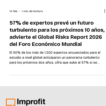
10 feb
1 min de lectura
57% de expertos prevé un futuro
turbulento para los próximos 10 años,
advierte el Global Risks Report 2026
del Foro Económico Mundial
El 50% de los más de 1.300 expertos encuestados para el
estudio a nivel global anticiparon un panorama turbulento
para los próximos dos años, cifra que sube al 57% si se
toma un período de diez años. Confrontación
geoeconómica, desinformación, polarización social, eventos
climáticos extremos y conflictos armados entre Estados
son los riesgos más mencionados por los expertos para el
corto plazo. A continuación, presentamos el informe
completo disponible para descargar.