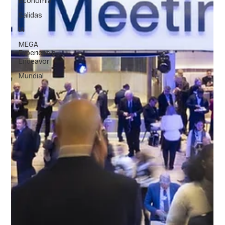
Economía
Salidas
IA
MEGA
Experiencia
Endeavor
Mundial