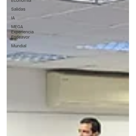
Economía
Salidas
IA
MEGA
Experiencia
Endeavor
Mundial