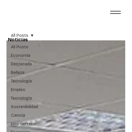
All Posts
Noticias
All Posts
Economía
Destacada
Belleza
Tecnología
Empleo
Tecnología
Sostenibilidad
Ciencia
Newsletter