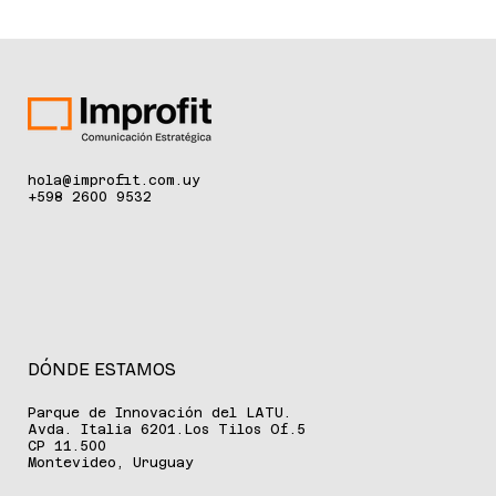
operaciones vinculadas al exterior. El encuentro estuvo a
cargo de Gustavo Melgendler y Aldo Zignago, socios del
Departamento de Asesoramiento Tributario y Legal de
KPMG, junto a Luis Fabregat, director del área. Durante la
actividad se abordaron
hola@improfit.com.uy
+598 2600 9532
DÓNDE ESTAMOS
Parque de Innovación del LATU.
Avda. Italia 6201.Los Tilos Of.5
CP 11.500