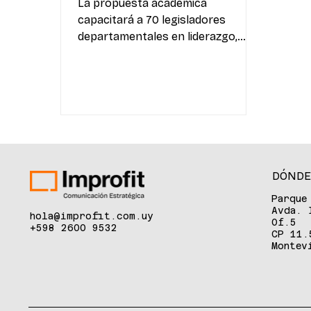
La propuesta académica
capacitará a 70 legisladores
departamentales en liderazgo,
gestión y análisis presupuestal,
con un formato mixto que combina
clases virtuales y un encuentro
presencial Montevideo, Uruguay.
18 de agosto de 2025. El próximo
15 de setiembre comenzará el
Programa de Formación para
Legisladores Departamentales
DÓNDE
2025, una propuesta que busca
Parque
capacitar a 70 ediles titulares o
Avda. 
hola@improfit.com.uy
suplentes de los 19
Of.5
+598 2600 9532
CP 11.
departamentos en liderazgo,
Montev
comunicación, control y gestión
local