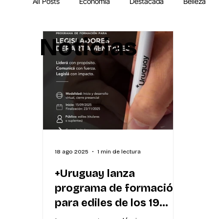
All Posts
Economía
Destacada
Belleza
Noticias
IA
MEGA Experiencia Endeavor
Mundial
18 ago 2025
1 min de lectura
+Uruguay lanza
programa de formación
para ediles de los 19
departamentos