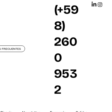
(+59
8)
260
S FRECUENTES
0
953
2