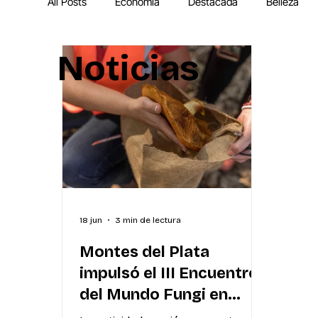
All Posts
Economía
Destacada
Belleza
Noticias
IA
MEGA Experiencia Endeavor
Mundial
18 jun
3 min de lectura
Montes del Plata
impulsó el III Encuentro
del Mundo Fungi en
Orgoroso