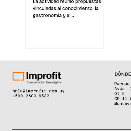
La actividad reunió propuestas
vinculadas al conocimiento, la
gastronomía y el
aprovechamiento del hongo de
Eucalyptus como recurso
productivo en comunidades
forestales de Paysandú y Río
Negro Paysandú, Uruguay. 25 de
mayo de 2026. Montes del Plata,
junto a UTU, la Universidad
Tecnológica del Uruguay (UTEC), el
DÓNDE
Municipio de Piedras Coloradas y la
Parque
Intendencia de Paysandú, impulsó
Avda. 
hola@improfit.com.uy
el sábado 23 de mayo el III
Of.5
+598 2600 9532
CP 11.
Encuentro del Mundo Fungi en
Montev
Orgoroso, una actividad abierta a
la comu