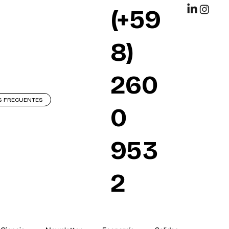
(+59
8)
260
S FRECUENTES
0
953
2