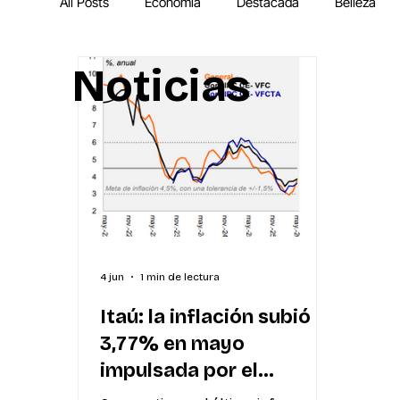
All Posts
Economía
Destacada
Belleza
Noticias
IA
MEGA Experiencia Endeavor
Mundial
4 jun
1 min de lectura
Itaú: la inflación subió a
3,77% en mayo
impulsada por el
aumento de los