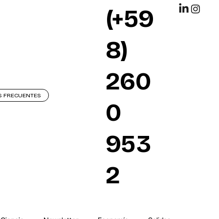
(+59
8)
260
S FRECUENTES
0
953
2